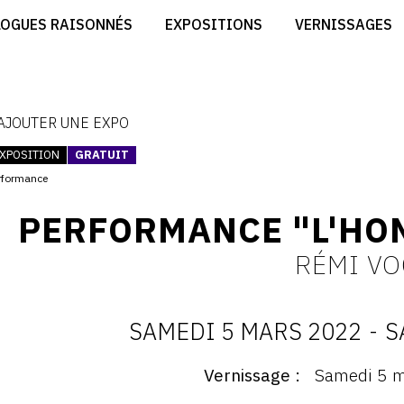
CRÉER SON SITE ARTISTE
LOGUES RAISONNÉS
EXPOSITIONS
VERNISSAGES
CRÉER SON CATALOGUE D'EXPO
RT
PUBLIER SES EXPOSITIONS
ES
DEVENIR CONTRIBUTEUR
 AJOUTER UNE EXPO
XPOSITION
GRATUIT
rformance
PERFORMANCE "L'HO
RÉMI V
SAMEDI 5 MARS 2022
-
S
D
Vernissage
Samedi 5 m
ernissage
: