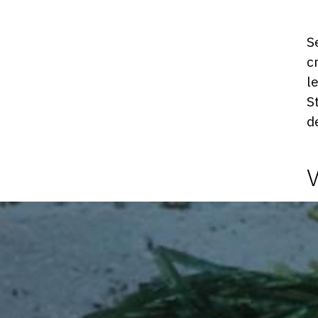
S
c
l
S
d
Photosgraphies
de
l'exposition