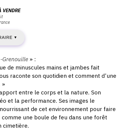
AMEDI
À VENDRE
it
rance
RAIRE
ARS
▼
022
Grenouille
» :
e de minuscules mains et jambes fait
nous raconte son quotidien et comment d’une
AMEDI
 »
rapport entre le corps et la nature. Son
idéo et la performance. Ses images le
nourrissant de cet environnement pour faire
ARS
le, comme une boule de feu dans une forêt
022
 cimetière.