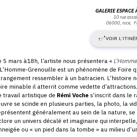
ernissage
S
Adresse
GALERIE ESPACE 
amedi
10 rue assal
:
06000
nice
F
5
Galerie
ars
022
Espace
VOIR L'ITINÉ
M
à
8:00
Vendre,
2
10
escription,
e 5 mars à18h, l’artiste nous présentera «
L’Homme-
rue
raires...
 L’Homme-Grenouille est un phénomène de Foire qu
-
assalit,
trangement ressembler à un batracien. L’histoire 
06000
S
oire minable il atterrit comme vedette d’attractions.
nice
e travail artistique de
Rémi Voche
s’inscrit dans le 
5
uvre se scinde en plusieurs parties, la photo, la v
eprésentent généralement au sein de la nature, se 
M
clore un univers décalé et imaginaire qui interpel
2
nneigée ou « un pied dans la tombe » au milieu d’un