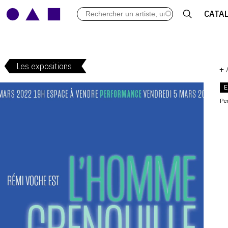
LES VERNISSAGES
CATA
ARCHIVES DES EXPOSITIONS
ACTUALITÉS DU MONDE DE L'A
LIBRAIRIE : LIVRES & CATALOGU
Les expositions
LEXIQUE ARTISTIQUE
+
E
Pe
V
: