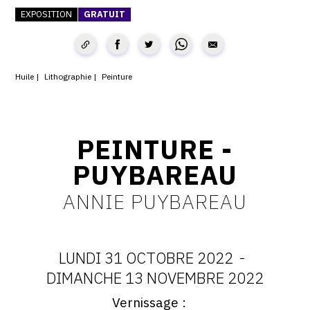
EXPOSITION
GRATUIT
CONTACT
CGU
CGV
Huile
Lithographie
Peinture
SUIVEZ-NOUS
PEINTURE -
PUYBAREAU
INSTAGRAM
FACEBOOK
ANNIE PUYBAREAU
TWITTER
PINTEREST
LUNDI 31 OCTOBRE 2022
-
DATES
DIMANCHE 13 NOVEMBRE 2022
Vernissage
Vernissage