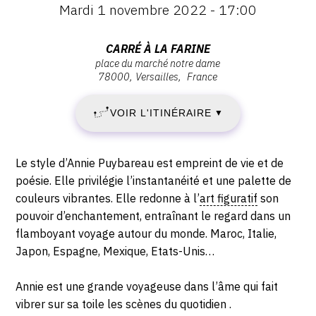
:
Mardi 1 novembre 2022 - 17:00
:
LUNDI
Vernissage
Mardi
Adresse
CARRÉ À LA FARINE
31
1
place du marché notre dame
:
novembre
78000
Versailles
France
Carré
OCTOBRE
2022
à
-
VOIR L'ITINÉRAIRE
2022
▼
la
17:00
Farine,
-
Place
Description,
Le style d’Annie Puybareau est empreint de vie et de
du
DIMANCHE
horaires...
poésie. Elle privilégie l’instantanéité et une palette de
marché
couleurs vibrantes. Elle redonne à l’
art figuratif
son
13
Notre
pouvoir d’enchantement, entraînant le regard dans un
Dame,
flamboyant voyage autour du monde. Maroc, Italie,
NOVEMBRE
78000
Japon, Espagne, Mexique, Etats-Unis…
Versailles
2022
Annie est une grande voyageuse dans l’âme qui fait
vibrer sur sa toile les scènes du quotidien .