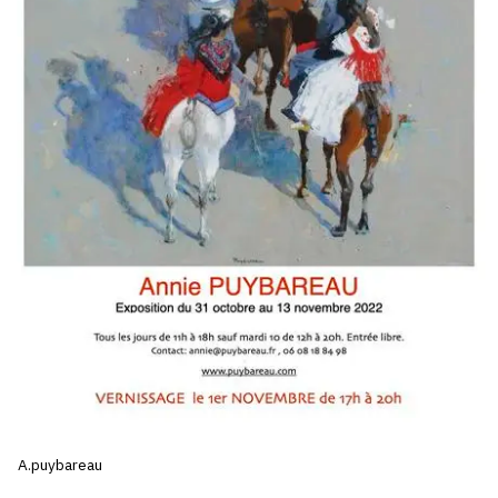
SERVICES
CRÉER SON CATALOGUE RAISONNÉ
ABONNEMENTS DÉDIÉS AUX GALERISTES
CRÉER SON SITE ARTISTE
CRÉER SON CATALOGUE D'EXPO
PUBLIER SES EXPOSITIONS
DEVENIR CONTRIBUTEUR
À PROPOS
L'ÉQUIPE OAM
A.puybareau
À PROPOS D'OAM