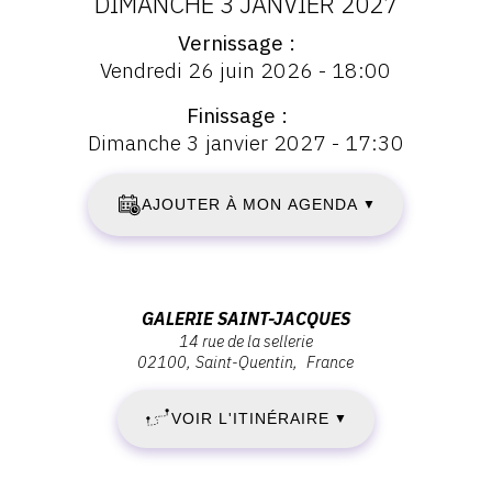
DATES
DIMANCHE 3 JANVIER 2027
Vernissage
:
Vernissage
Vendredi 26 juin 2026 - 18:00
:
SAMEDI
Vernissage
Finissage
Vendredi
27
Dimanche 3 janvier 2027 - 17:30
26
juin
JUIN
2026
AJOUTER À MON AGENDA
▼
-
2026
18:00
-
Adresse
GALERIE SAINT-JACQUES
DIMANCHE
14 rue de la sellerie
:
02100
Saint-Quentin
France
Galerie
3
Saint-
VOIR L'ITINÉRAIRE
▼
JANVIER
Jacques,
14
2027
rue