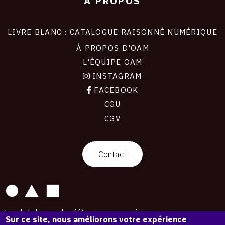
À PROPOS
LIVRE BLANC : CATALOGUE RAISONNÉ NUMÉRIQUE
À PROPOS D'OAM
L'ÉQUIPE OAM
INSTAGRAM
FACEBOOK
CGU
CGV
contact
Contact
La plateforme de référence pour créer,
Sur ce site, nous améliorons votre expérience
conserver et promouvoir l'Histoire de l'Art.