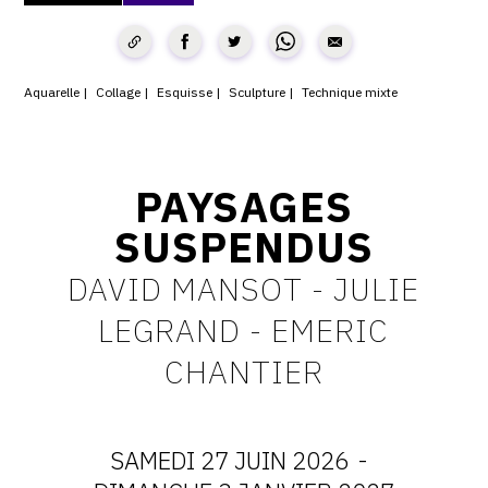
CONTACT
CGU
Aquarelle
Collage
Esquisse
Sculpture
Technique mixte
CGV
PAYSAGES
SUIVEZ-NOUS
SUSPENDUS
INSTAGRAM
DAVID MANSOT - JULIE
FACEBOOK
LEGRAND - EMERIC
TWITTER
CHANTIER
PINTEREST
SAMEDI 27 JUIN 2026
-