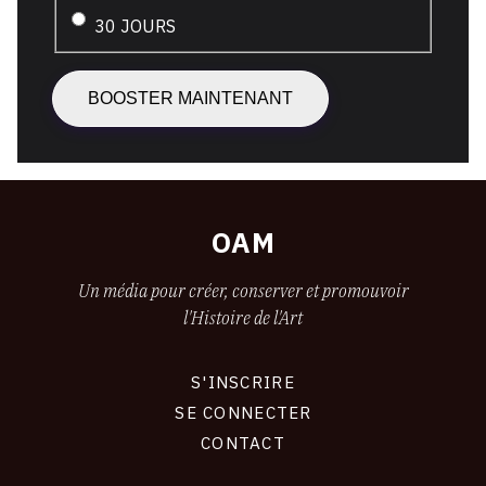
Instagram et FB
30 JOURS
Nos pages reçoivent principalement des visites
de passionnés d'arts et de collectionneurs. En
activant votre
Pack Boost
, vous assurez la
visibilité de votre exposition dès sa publication.
+ AJOUT DE VUES DE L'EXPOSITION
OAM
7 jours (pack essentiel)
Affichage illimité sur les pages majeures d'OAM
Un média pour créer, conserver et promouvoir
auprès d’une cible composée de 100% de
l'Histoire de l'Art
passionnés d’art.
S'INSCRIRE
15 jours (pack avantage)
CONNEXION
SE CONNECTER
Une économie de 15% pour une visibilité
CONTACT
renforcée auprès d’un public passionné d’art.