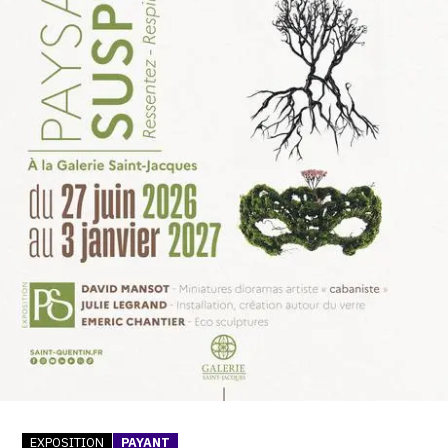
SERVICES
CRÉER SON CATALOGUE RAISONNÉ
ABONNEMENTS DÉDIÉS AUX GALERISTES
CRÉER SON SITE ARTISTE
CRÉER SON CATALOGUE D'EXPO
PUBLIER SES EXPOSITIONS
DEVENIR CONTRIBUTEUR
À PROPOS
L'ÉQUIPE OAM
À PROPOS D'OAM
EXPOSITION
PAYANT