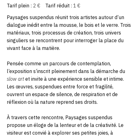
de
Tarif plein
2 €
Tarif réduit
1 €
Tarifs
la
Description,
Paysages suspendus réunit trois artistes autour d’un
Sellerie
horaires...
dialogue inédit entre la mousse, le bois et le verre. Trois
,
matériaux, trois processus de création, trois univers
02100
singuliers se rencontrent pour interroger la place du
Saint-
vivant face à la matière.
Quentin
Pensée comme un parcours de contemplation,
l’exposition s’inscrit pleinement dans la démarche du
slow art
et invite à une expérience sensible et intime.
Les œuvres, suspendues entre force et fragilité,
ouvrent un espace de silence, de respiration et de
réflexion où la nature reprend ses droits.
À travers cette rencontre, Paysages suspendus
propose un éloge de la lenteur et de la créativité. Le
visiteur est convié à explorer ses petites joies, à