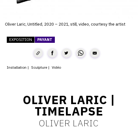
SERVICES
CRÉER SON CATALOGUE RAISONNÉ
Oliver Laric, Untitled, 2020 – 2021, still, video, courtesy the artist
ABONNEMENTS DÉDIÉS AUX GALERISTES
EXPOSITION
PAYANT
CRÉER SON SITE ARTISTE
CRÉER SON CATALOGUE D'EXPO
Installation
Sculpture
Vidéo
PUBLIER SES EXPOSITIONS
DEVENIR CONTRIBUTEUR
OLIVER LARIC |
À PROPOS
TIMELAPSE
OLIVER LARIC
L'ÉQUIPE OAM
À PROPOS D'OAM