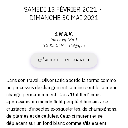
SAMEDI 13 FÉVRIER 2021
-
CONTACT
DATES
DIMANCHE 30 MAI 2021
CGU
:
CGV
Adresse
S.M.A.K.
jan hoetplein 1
SAMEDI
:
9000
GENT
Belgique
S.M.A.K.,
SUIVEZ-NOUS
13
jan
VOIR L'ITINÉRAIRE
▼
hoetplein
FÉVRIER
INSTAGRAM
1,
9000
2021
Description,
FACEBOOK
Dans son travail, Oliver Laric aborde la forme comme
GENT
horaires...
un processus de changement continu dont le contenu
-
TWITTER
change permanemment. Dans ‘Untitled’, nous
apercevons un monde fictif peuplé d'humains, de
PINTEREST
DIMANCHE
crustacés, d'insectes exosquelettes, de champignons,
30
de plantes et de cellules. Ceux-ci mutent et se
déplacent sur un fond blanc comme s'ils étaient