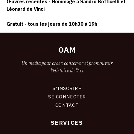
40480
AOÛT
Œuvres récentes - Hommage à Sandro Botticelli et
Vieux-
Léonard de Vinci
2026
Boucau-
les-
Gratuit - tous les jours de 10h30 à 19h
Bains
OAM
Un média pour créer, conserver et promouvoir
l'Histoire de l'Art
S'INSCRIRE
CONNEXION
SE CONNECTER
CONTACT
SERVICES
Footer
liens