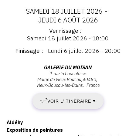
SAMEDI 18 JUILLET 2026
-
DATES
JEUDI 6 AOÛT 2026
Vernissage
:
Vernissage
Samedi 18 juillet 2026 - 18:00
:
SAMEDI
Vernissage
Finissage
Lundi 6 juillet 2026 - 20:00
Samedi
18
18
juillet
Adresse
GALERIE DU MOÏSAN
JUILLET
2026
1 rue la boucalaise
:
Mairie de Vieux Boucau
40480
-
Galerie
2026
Vieux-Boucau-les-Bains
France
18:00
du
-
Moïsan,
VOIR L'ITINÉRAIRE
▼
1
JEUDI
Rue
la
Description,
Aldéhy
6
Boucalaise,
horaires...
Exposition de peintures