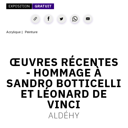
EXPOSITION
GRATUIT
CONTACT
CGU
CGV
Acrylique
Peinture
SUIVEZ-NOUS
ŒUVRES RÉCENTES
INSTAGRAM
- HOMMAGE À
SANDRO BOTTICELLI
FACEBOOK
ET LÉONARD DE
TWITTER
VINCI
PINTEREST
ALDÉHY