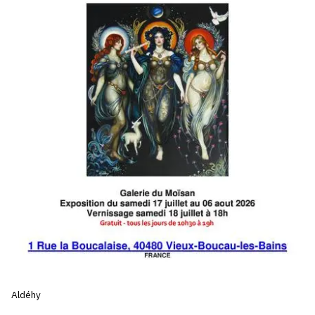
SERVICES
CRÉER SON CATALOGUE RAISONNÉ
ABONNEMENTS DÉDIÉS AUX GALERISTES
CRÉER SON SITE ARTISTE
CRÉER SON CATALOGUE D'EXPO
PUBLIER SES EXPOSITIONS
DEVENIR CONTRIBUTEUR
À PROPOS
L'ÉQUIPE OAM
Aldéhy
À PROPOS D'OAM