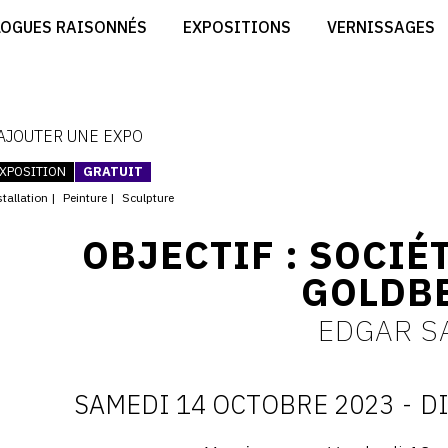
CRÉER SON SITE ARTISTE
LOGUES RAISONNÉS
EXPOSITIONS
VERNISSAGES
CRÉER SON CATALOGUE D'EXPO
RT
PUBLIER SES EXPOSITIONS
ES
DEVENIR CONTRIBUTEUR
 AJOUTER UNE EXPO
XPOSITION
GRATUIT
tallation
Peinture
Sculpture
OBJECTIF : SOCIÉ
GOLDB
EDGAR S
SAMEDI 14 OCTOBRE 2023
-
D
D