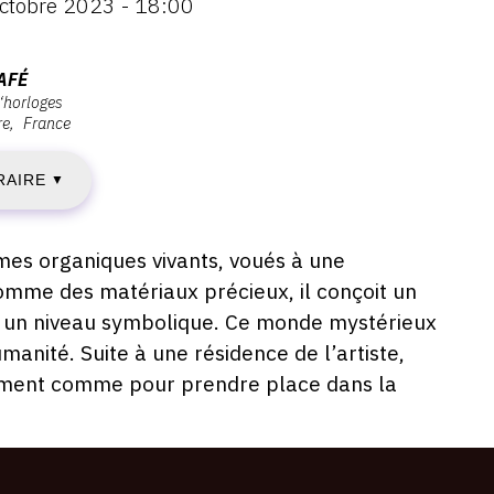
ctobre 2023 - 18:00
AMEDI
AFÉ
z‘horloges
re
France
4
RAIRE
CTOBRE
▼
023
es organiques vivants, voués à une
comme des matériaux précieux, il conçoit un
e un niveau symbolique. Ce monde mystérieux
IMANCHE
umanité. Suite à une résidence de l’artiste,
rètement comme pour prendre place dans la
ANVIER