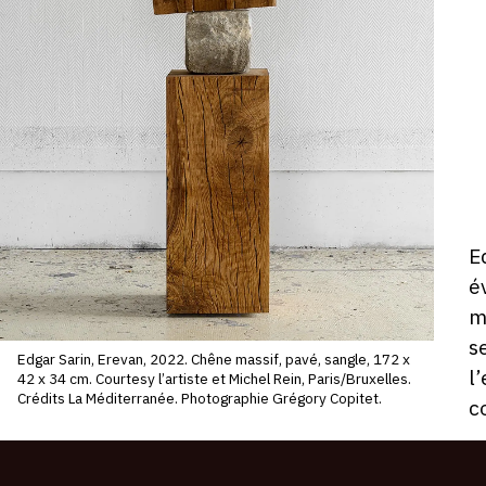
V
:
V
V
1
o
2
-
1
D
E
ho
é
m
s
Edgar Sarin, Erevan, 2022. Chêne massif, pavé, sangle, 172 x
l
42 x 34 cm. Courtesy l’artiste et Michel Rein, Paris/Bruxelles.
Crédits La Méditerranée. Photographie Grégory Copitet.
c