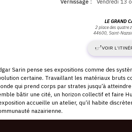
Vernissage
Vendredi 13 o
ernissage
:
ernissage
S
Adresse
LE GRAND C
endredi
2 place des quatre 
:
3
44600
Saint-Nazai
1
Le
ctobre
023
grand
VOIR L'ITINÉ
O
Café,
8:00
2
2
Place
escription,
dgar Sarin pense ses expositions comme des systèm
des
raires...
volution certaine. Travaillant les matériaux bruts 
-
Quatre
onde qui prend corps par strates jusqu’à atteindr
Z‘Horloges,
D
emble bâtir une cité, un horizon collectif et faire H
44600
’exposition accueille un atelier, qu’il habite disc
Saint-
7
Nazaire
ommunauté nazairienne.
J