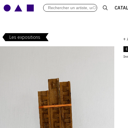
LES VERNISSAGES
CATA
ARCHIVES DES EXPOSITIONS
ACTUALITÉS DU MONDE DE L'A
LIBRAIRIE : LIVRES & CATALOGU
Les expositions
LEXIQUE ARTISTIQUE
+
E
Ins