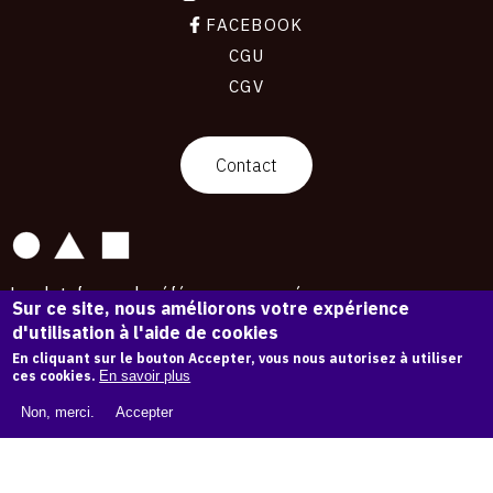
FACEBOOK
CGU
CGV
contact
Contact
La plateforme de référence pour créer,
Sur ce site, nous améliorons votre expérience
conserver et promouvoir l'Histoire de l'Art.
d'utilisation à l'aide de cookies
Des catalogues raisonnés aux archives
d'expositions.
En cliquant sur le bouton Accepter, vous nous autorisez à utiliser
ces cookies.
En savoir plus
43 254 œuvres d'art — 7 587 expositions
Non, merci.
Accepter
Copyright © OAM 2026. Tous droits réservés.