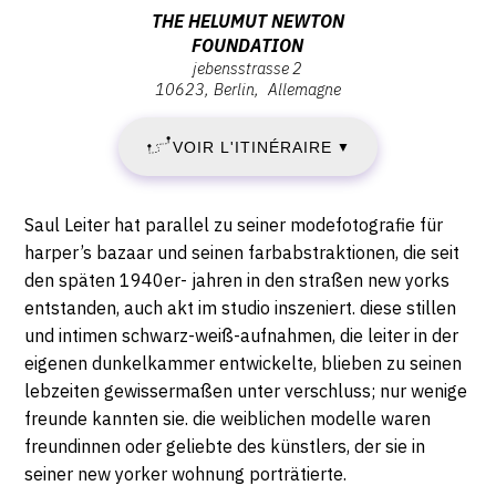
:
Adresse
THE HELUMUT NEWTON
FOUNDATION
DIMANCHE
:
jebensstrasse 2
The
10623
Berlin
Allemagne
24
Helumut
Newton
MARS
VOIR L'ITINÉRAIRE
▼
Foundation,
jebensstrasse
2019
2,
Description,
Saul Leiter hat parallel zu seiner modefotografie für
-
10623
horaires...
harper’s bazaar und seinen farbabstraktionen, die seit
Berlin
den späten 1940er- jahren in den straßen new yorks
DIMANCHE
entstanden, auch akt im studio inszeniert. diese stillen
24
und intimen schwarz-weiß-aufnahmen, die leiter in der
eigenen dunkelkammer entwickelte, blieben zu seinen
MARS
lebzeiten gewissermaßen unter verschluss; nur wenige
freunde kannten sie. die weiblichen modelle waren
2019
freundinnen oder geliebte des künstlers, der sie in
seiner new yorker wohnung porträtierte.