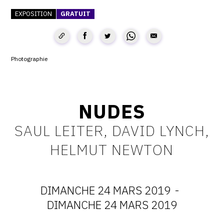
EXPOSITION
GRATUIT
CONTACT
CGU
CGV
Photographie
SUIVEZ-NOUS
NUDES
INSTAGRAM
SAUL LEITER, DAVID LYNCH,
FACEBOOK
HELMUT NEWTON
TWITTER
PINTEREST
DIMANCHE 24 MARS 2019
-
DATES
DIMANCHE 24 MARS 2019