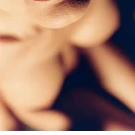
SERVICES
CRÉER SON CATALOGUE RAISONNÉ
ABONNEMENTS DÉDIÉS AUX GALERISTES
CRÉER SON SITE ARTISTE
CRÉER SON CATALOGUE D'EXPO
PUBLIER SES EXPOSITIONS
DEVENIR CONTRIBUTEUR
À PROPOS
L'ÉQUIPE OAM
À PROPOS D'OAM