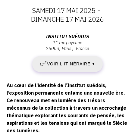
SAMEDI 17 MAI 2025
-
DATES
DIMANCHE 17 MAI 2026
:
Adresse
INSTITUT SUÉDOIS
11 rue payenne
SAMEDI
:
75003
Paris
France
Institut
17
Suédois
VOIR L'ITINÉRAIRE
▼
,
MAI
11
rue
2025
Description,
Au cœur de l’identité de l’Institut suédois,
Payenne
horaires...
l’exposition permanente entame une nouvelle ère.
-
,
Ce renouveau met en lumière des trésors
75003
méconnus de la collection à travers un accrochage
DIMANCHE
Paris
thématique explorant les courants de pensée, les
17
aspirations et les tensions qui ont marqué le Siècle
des Lumières.