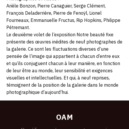
Burdeau,
SAMEDI
horaires...
Arièle Bonzon, Pierre Canaguier, Serge Clément,
69001
François Deladerrière, Pierre de Fenoÿl, Lionel
29
LYON
Fourneaux, Emmanuelle Fructus, Rip Hopkins, Philippe
Pétremant.
AVRIL
Le deuxième volet de l’exposition Notre beauté fixe
2017
présente des œuvres inédites de neuf photographes de
la galerie. Ce sont les fluctuations diverses d’une
pensée de l’image qui appartient à chacun d’entre eux
et qu’ils conjuguent chacun à leur manière, en fonction
de leur être au monde, leur sensibilité et exigences
visuelles et intellectuelles. Et qui, à neuf reprises,
témoignent de la position de la galerie dans le monde
photographique d’aujourd’hui.
OAM