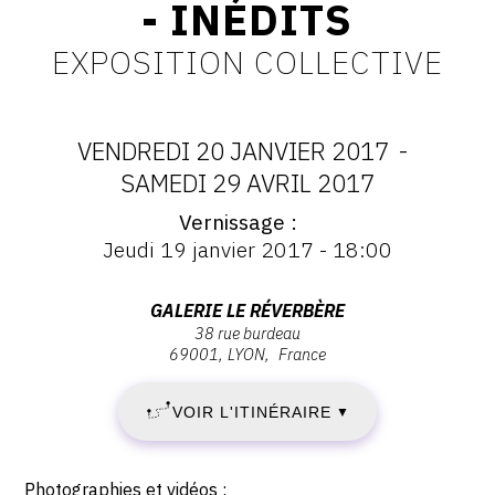
- INÉDITS
CONTACT
EXPOSITION COLLECTIVE
CGU
CGV
VENDREDI 20 JANVIER 2017
-
DATES
SAMEDI 29 AVRIL 2017
SUIVEZ-NOUS
Vernissage
:
Vernissage
Jeudi 19 janvier 2017 - 18:00
:
INSTAGRAM
VENDREDI
Vernissage
Jeudi
FACEBOOK
Adresse
GALERIE LE RÉVERBÈRE
20
19
38 rue burdeau
:
TWITTER
janvier
69001
LYON
France
Galerie
JANVIER
2017
Le
PINTEREST
-
VOIR L'ITINÉRAIRE
2017
▼
Réverbère,
18:00
38
-
rue
Description,
Photographies et vidéos :