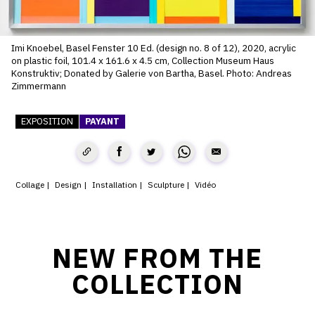
SERVICES
Imi Knoebel, Basel Fenster 10 Ed. (design no. 8 of 12), 2020, acrylic
CRÉER SON CATALOGUE RAISONNÉ
on plastic foil, 101.4 x 161.6 x 4.5 cm, Collection Museum Haus
Konstruktiv; Donated by Galerie von Bartha, Basel. Photo: Andreas
ABONNEMENTS DÉDIÉS AUX GALERISTES
Zimmermann
CRÉER SON SITE ARTISTE
EXPOSITION
PAYANT
CRÉER SON CATALOGUE D'EXPO
PUBLIER SES EXPOSITIONS
Collage
Design
Installation
Sculpture
Vidéo
DEVENIR CONTRIBUTEUR
À PROPOS
NEW FROM THE
COLLECTION
L'ÉQUIPE OAM
À PROPOS D'OAM