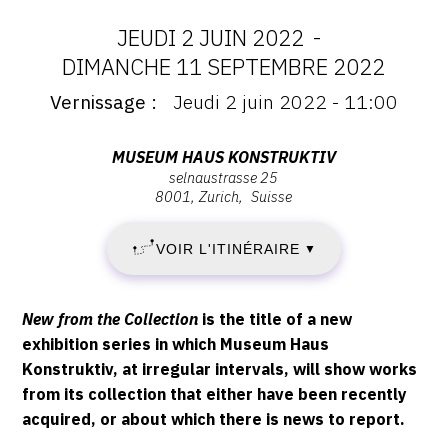
CONTACT
JEUDI 2 JUIN 2022
-
DATES
DIMANCHE 11 SEPTEMBRE 2022
CGU
Vernissage
Jeudi 2 juin 2022 - 11:00
:
Vernissage
CGV
:
JEUDI
Vernissage
Adresse
MUSEUM HAUS KONSTRUKTIV
Jeudi
selnaustrasse 25
SUIVEZ-NOUS
:
2
8001
Zurich
Suisse
2
Museum
juin
Haus
JUIN
INSTAGRAM
2022
VOIR L'ITINÉRAIRE
▼
Konstruktiv,
-
2022
FACEBOOK
Selnaustrasse
11:00
25,
Description,
TWITTER
-
New from the Collection
is the title of a new
8001
horaires...
exhibition series in which Museum Haus
Zurich
PINTEREST
DIMANCHE
Konstruktiv, at irregular intervals, will show works
from its collection that either have been recently
11
acquired, or about which there is news to report.