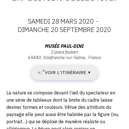
SAMEDI 28 MARS 2020
-
DATES
DIMANCHE 20 SEPTEMBRE 2020
:
Adresse
MUSÉE PAUL-DINI
2 place faubert
SAMEDI
:
69440
Villefranche-sur-Saône
France
Musée
28
Paul-
VOIR L'ITINÉRAIRE
▼
Dini,
MARS
2
place
2020
Description,
La nature se compose devant l’œil du spectateur en
Faubert,
horaires...
une série de tableaux dont la limite du cadre laisse
-
69440
deviner formes et couleurs. Vêtue des attributs du
Villefranche-
paysage elle peut aussi être habitée par la figure (nu,
DIMANCHE
sur-
portrait…) qui se déploie de manière réaliste ou
Saône
allégorique. La figure peut alors rentrer en