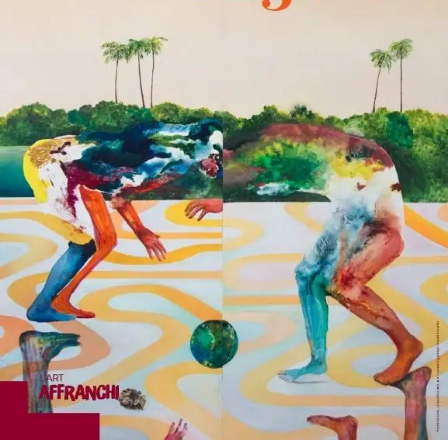
SERVICES
CRÉER SON CATALOGUE RAISONNÉ
ABONNEMENTS DÉDIÉS AUX GALERISTES
CRÉER SON SITE ARTISTE
CRÉER SON CATALOGUE D'EXPO
PUBLIER SES EXPOSITIONS
DEVENIR CONTRIBUTEUR
À PROPOS
L'ÉQUIPE OAM
À PROPOS D'OAM