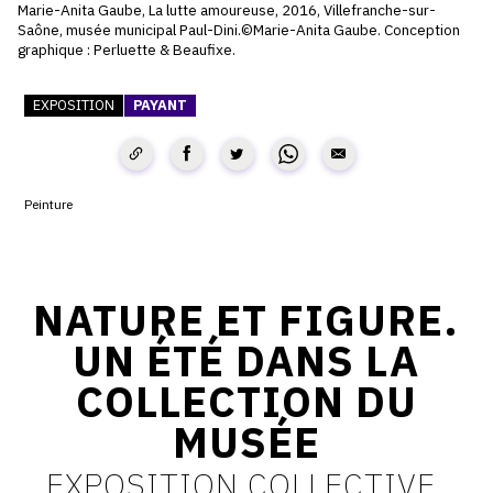
Marie-Anita Gaube, La lutte amoureuse, 2016, Villefranche-sur-
Saône, musée municipal Paul-Dini.©Marie-Anita Gaube. Conception
CONTACT
graphique : Perluette & Beaufixe.
CGU
EXPOSITION
PAYANT
CGV
SUIVEZ-NOUS
Peinture
INSTAGRAM
NATURE ET FIGURE.
FACEBOOK
UN ÉTÉ DANS LA
TWITTER
COLLECTION DU
PINTEREST
MUSÉE
EXPOSITION COLLECTIVE.