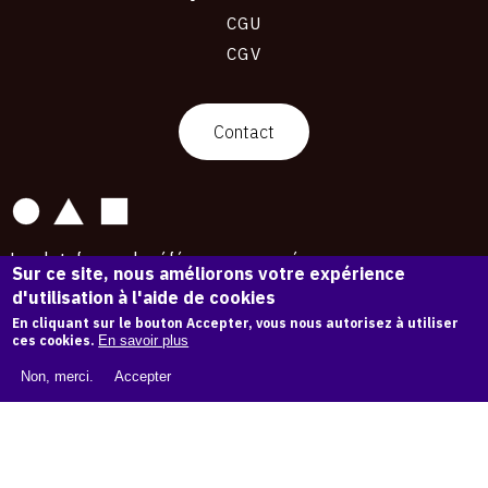
CGU
CGV
contact
Contact
La plateforme de référence pour créer,
Sur ce site, nous améliorons votre expérience
conserver et promouvoir l'Histoire de l'Art.
d'utilisation à l'aide de cookies
Des catalogues raisonnés aux archives
d'expositions.
En cliquant sur le bouton Accepter, vous nous autorisez à utiliser
ces cookies.
En savoir plus
43 254 œuvres d'art — 7 587 expositions
Non, merci.
Accepter
Copyright © OAM 2026. Tous droits réservés.