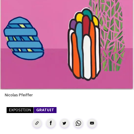
SERVICES
CRÉER SON CATALOGUE RAISONNÉ
ABONNEMENTS DÉDIÉS AUX GALERISTES
CRÉER SON SITE ARTISTE
CRÉER SON CATALOGUE D'EXPO
PUBLIER SES EXPOSITIONS
DEVENIR CONTRIBUTEUR
Nicolas Pfeiffer
À PROPOS
EXPOSITION
GRATUIT
L'ÉQUIPE OAM
À PROPOS D'OAM