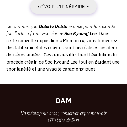
Oniris,
-
VOIR L'ITINÉRAIRE
2022
▼
38
18:00
Rue
-
d'Antrain,
Description,
Cet automne, la
Galerie Oniris
expose pour la seconde
35000
SAMEDI
horaires...
fois l’artiste franco-coréenne
Soo Kyoung Lee
.
Dans
Rennes
cette
nouvelle
exposition « Memoria », vous trouverez
10
des
tableaux et des œuvres sur bois réalisés ces deux
dernières années. Ces œuvres
illustrent l’évolution du
DÉCEMBRE
procédé créatif de
Soo Kyoung Lee tout en gardant une
2022
spontanéité et une vivacité caractéristiques.
OAM
Un média pour créer, conserver et promouvoir
l'Histoire de l'Art