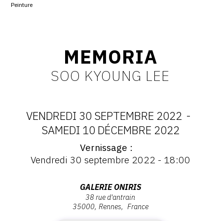
Peinture
CONTACT
CGU
MEMORIA
CGV
SOO KYOUNG LEE
SUIVEZ-NOUS
VENDREDI 30 SEPTEMBRE 2022
-
INSTAGRAM
DATES
SAMEDI 10 DÉCEMBRE 2022
FACEBOOK
Vernissage
:
Vernissage
TWITTER
Vendredi 30 septembre 2022 - 18:00
:
VENDREDI
Vernissage
PINTEREST
Vendredi
Adresse
GALERIE ONIRIS
30
30
38 rue d'antrain
:
septembre
35000
Rennes
France
Galerie
SEPTEMBRE
2022