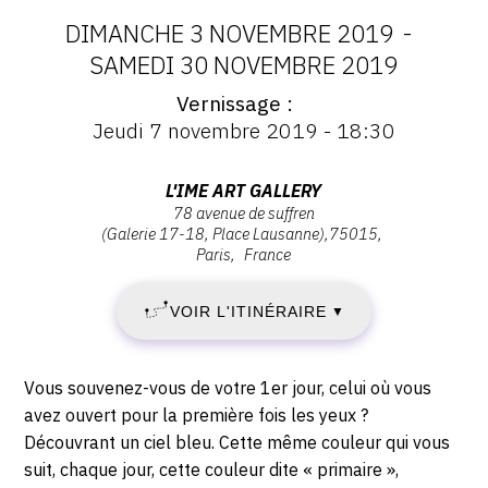
DIMANCHE 3 NOVEMBRE 2019
-
CONTACT
DATES
SAMEDI 30 NOVEMBRE 2019
CGU
Vernissage
:
Vernissage
CGV
Jeudi 7 novembre 2019 - 18:30
:
DIMANCHE
Vernissage
Jeudi
Adresse
L'IME ART GALLERY
SUIVEZ-NOUS
3
7
78 avenue de suffren
:
novembre
(Galerie 17-18, Place Lausanne)
75015
L'IME
NOVEMBRE
Paris
France
2019
INSTAGRAM
Art
-
2019
Gallery,
FACEBOOK
18:30
VOIR L'ITINÉRAIRE
▼
78
-
TWITTER
avenue
de
Description,
SAMEDI
Vous souvenez-vous de votre 1er jour, celui où vous
PINTEREST
Suffren,
horaires...
avez ouvert pour la première fois les yeux ?
30
75015
Découvrant un ciel bleu. Cette même couleur qui vous
Paris
suit, chaque jour, cette couleur dite « primaire »,