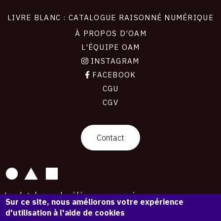
LIVRE BLANC : CATALOGUE RAISONNÉ NUMÉRIQUE
À PROPOS D'OAM
L'ÉQUIPE OAM
INSTAGRAM
FACEBOOK
CGU
CGV
contact
Contact
La plateforme de référence pour créer,
Sur ce site, nous améliorons votre expérience
conserver et promouvoir l'Histoire de l'Art.
d'utilisation à l'aide de cookies
Des catalogues raisonnés aux archives