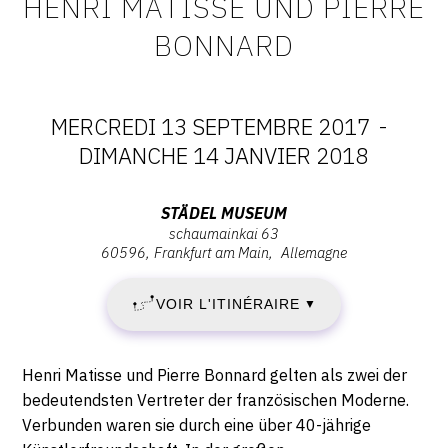
HENRI MATISSE UND PIERRE
CONTACT
BONNARD
CGU
CGV
MERCREDI 13 SEPTEMBRE 2017
-
DATES
DIMANCHE 14 JANVIER 2018
SUIVEZ-NOUS
:
Adresse
STÄDEL MUSEUM
schaumainkai 63
MERCREDI
:
INSTAGRAM
60596
Frankfurt am Main
Allemagne
Städel
FACEBOOK
13
Museum,
VOIR L'ITINÉRAIRE
▼
Schaumainkai
TWITTER
SEPTEMBRE
63,
PINTEREST
60596
2017
Description,
Henri Matisse und Pierre Bonnard gelten als zwei der
Frankfurt
horaires...
bedeutendsten Vertreter der französischen Moderne.
-
am
Verbunden waren sie durch eine über 40-jährige
Main