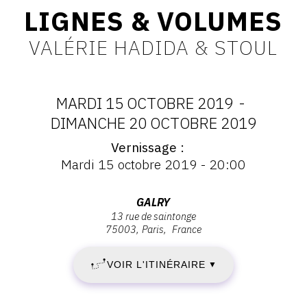
LIGNES & VOLUMES
CONTACT
VALÉRIE HADIDA & STOUL
CGU
CGV
MARDI 15 OCTOBRE 2019
-
DATES
DIMANCHE 20 OCTOBRE 2019
SUIVEZ-NOUS
Vernissage
:
Vernissage
Mardi 15 octobre 2019 - 20:00
INSTAGRAM
:
MARDI
Vernissage
FACEBOOK
Mardi
Adresse
GALRY
15
15
13 rue de saintonge
TWITTER
:
octobre
75003
Paris
France
Galry,
OCTOBRE
PINTEREST
2019
13
-
VOIR L'ITINÉRAIRE
2019
▼
rue
20:00
de
-
Saintonge,