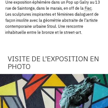
Description,
Une exposition éphémère dans un Pop up Galry au 13
75003
DIMANCHE
horaires...
rue de Saintonge, dans le marais, en off de la
Fiac
.
Paris
Les sculptures inspirantes et féminines dialoguent de
20
façon insolite avec la géométrie abstraite de l'artiste
contemporaine urbaine Stoul. Une rencontre
OCTOBRE
inhabituelle entre le bronze et le street-art.
2019
Photosgraphies
de
l'exposition
VISITE DE L'EXPOSITION EN
PHOTO