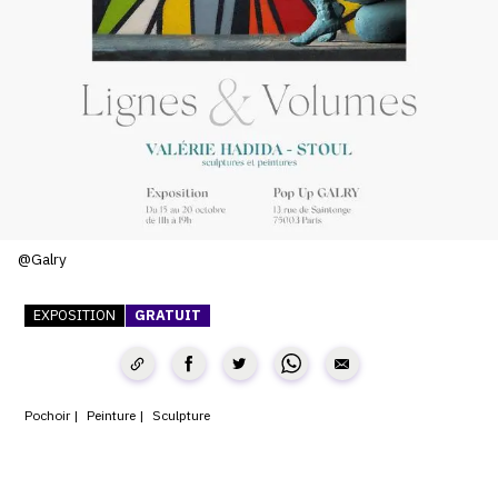
SERVICES
CRÉER SON CATALOGUE RAISONNÉ
ABONNEMENTS DÉDIÉS AUX GALERISTES
CRÉER SON SITE ARTISTE
CRÉER SON CATALOGUE D'EXPO
PUBLIER SES EXPOSITIONS
@Galry
DEVENIR CONTRIBUTEUR
EXPOSITION
GRATUIT
À PROPOS
Pochoir
Peinture
Sculpture
L'ÉQUIPE OAM
À PROPOS D'OAM