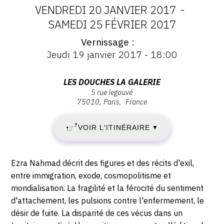
VENDREDI 20 JANVIER 2017
-
CONTACT
DATES
SAMEDI 25 FÉVRIER 2017
CGU
Vernissage
:
Vernissage
Jeudi 19 janvier 2017 - 18:00
CGV
:
VENDREDI
Vernissage
Jeudi
Adresse
LES DOUCHES LA GALERIE
20
19
SUIVEZ-NOUS
5 rue legouvé
:
janvier
75010
Paris
France
Les
JANVIER
2017
Douches
INSTAGRAM
-
VOIR L'ITINÉRAIRE
2017
▼
la
18:00
FACEBOOK
Galerie,
-
5
TWITTER
Description,
Ezra Nahmad décrit des figures et des récits d'exil,
rue
SAMEDI
horaires...
entre immigration, exode, cosmopolitisme et
PINTEREST
Legouvé,
mondialisation. La fragilité et la férocité du sentiment
25
75010
d'attachement, les pulsions contre l'enfermement, le
Paris
désir de fuite. La disparité de ces vécus dans un
FÉVRIER