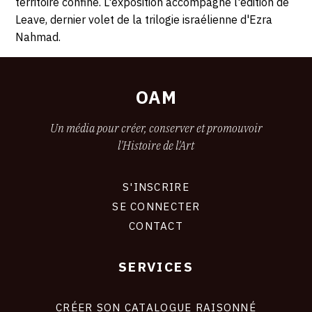
territoire confiné. L'exposition accompagne l'édition de
2017
Leave, dernier volet de la trilogie israélienne d'Ezra
Nahmad.
OAM
Un média pour créer, conserver et promouvoir
l'Histoire de l'Art
S'INSCRIRE
CONNEXION
SE CONNECTER
CONTACT
SERVICES
Footer
liens
site
CRÉER SON CATALOGUE RAISONNÉ