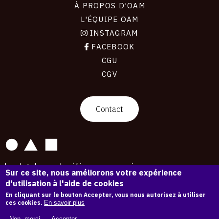
À PROPOS D'OAM
L'ÉQUIPE OAM
INSTAGRAM
FACEBOOK
CGU
CGV
contact
Contact
La plateforme de référence pour créer,
Sur ce site, nous améliorons votre expérience
conserver et promouvoir l'Histoire de l'Art.
d'utilisation à l'aide de cookies
Des catalogues raisonnés aux archives
d'expositions.
En cliquant sur le bouton Accepter, vous nous autorisez à utiliser
ces cookies.
En savoir plus
43 254 œuvres d'art — 7 587 expositions
Non, merci.
Accepter