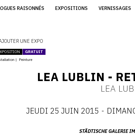
CRÉER SON SITE ARTISTE
LOGUES RAISONNÉS
EXPOSITIONS
VERNISSAGES
CRÉER SON CATALOGUE D'EXPO
RT
PUBLIER SES EXPOSITIONS
ES
DEVENIR CONTRIBUTEUR
 AJOUTER UNE EXPO
XPOSITION
GRATUIT
tallation
Peinture
LEA LUBLIN - R
LEA LUB
JEUDI 25 JUIN 2015
-
DIMANC
D
:
Adresse
STÄDTISCHE GALERIE I