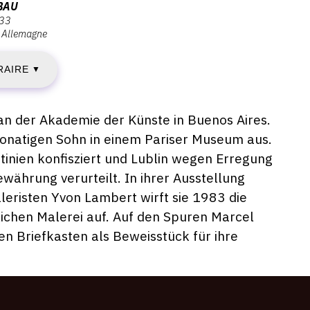
BAU
 33
EUDI
Allemagne
5
RAIRE
▼
UIN
 an der Akademie der Künste in Buenos Aires.
015
tmonatigen Sohn in einem Pariser Museum aus.
tinien konfisziert und Lublin wegen Erregung
währung verurteilt. In ihrer Ausstellung
IMANCHE
leristen Yvon Lambert wirft sie 1983 die
tlichen Malerei auf. Auf den Spuren Marcel
3
n Briefkasten als Beweisstück für ihre
EPTEMBRE
015