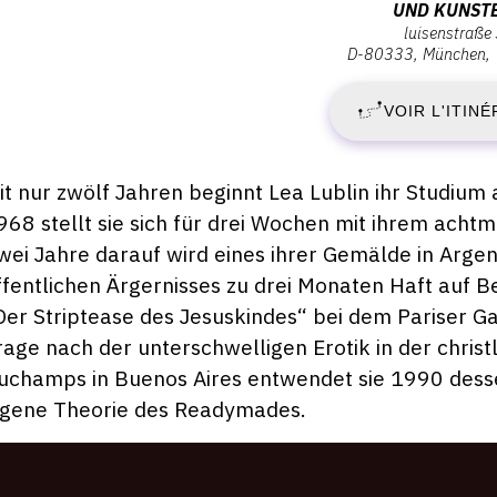
UND KUNST
:
luisenstraße
J
Städtische
D-80333
München
Galerie
2
im
VOIR L'ITINÉ
Lenbachhaus
J
und
Kunstbau,
escription,
it nur zwölf Jahren beginnt Lea Lublin ihr Studium
2
Luisenstraße
raires...
968 stellt sie sich für drei Wochen mit ihrem ach
33,
-
wei Jahre darauf wird eines ihrer Gemälde in Argen
D-
ffentlichen Ärgernisses zu drei Monaten Haft auf Be
80333
D
Der Striptease des Jesuskindes“ bei dem Pariser Ga
München
rage nach der unterschwelligen Erotik in der chris
1
uchamps in Buenos Aires entwendet sie 1990 desse
igene Theorie des Readymades.
S
2