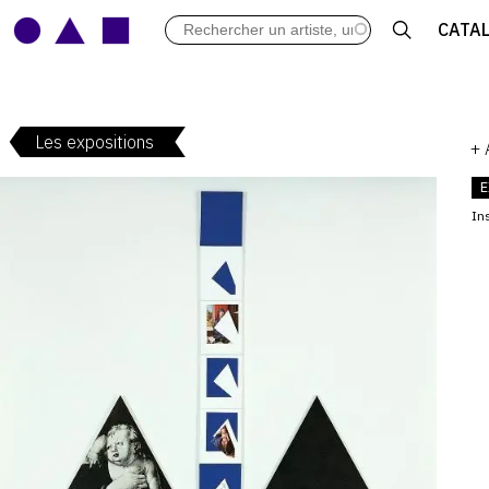
LES VERNISSAGES
CATA
ARCHIVES DES EXPOSITIONS
ACTUALITÉS DU MONDE DE L'A
LIBRAIRIE : LIVRES & CATALOGU
Les expositions
LEXIQUE ARTISTIQUE
+
E
Ins