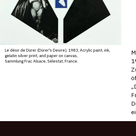
Le désir de Dürer (Dürer's Desire), 1983, Acrylic paint, ink,
D
M
gelatin silver print, and paper on canvas,
ho
1
Sammlung Frac Alsace, Sélestat, France.
Z
ö
„
F
D
e