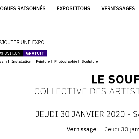
CRÉER SON SITE ARTISTE
LOGUES RAISONNÉS
EXPOSITIONS
VERNISSAGES
CRÉER SON CATALOGUE D'EXPO
RT
PUBLIER SES EXPOSITIONS
ES
DEVENIR CONTRIBUTEUR
 AJOUTER UNE EXPO
XPOSITION
GRATUIT
ssin
Installation
Peinture
Photographie
Sculpture
LE SOU
COLLECTIVE DES ARTIST
JEUDI 30 JANVIER 2020
-
S
D
Vernissage
Jeudi 30 jan
ernissage
: