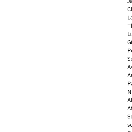
J
C
L
T
L
G
P
S
A
A
P
N
A
A
S
s