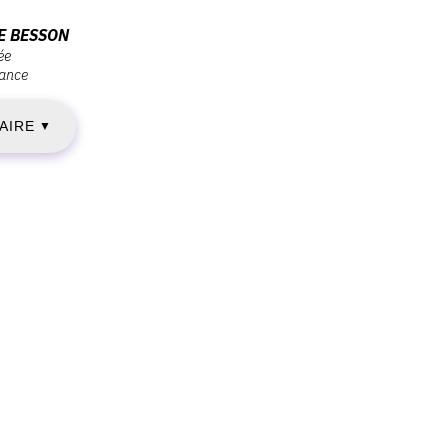
EUDI
E BESSON
ée
ance
0
RAIRE
ANVIER
▼
020
AMEDI
8
ARS
020