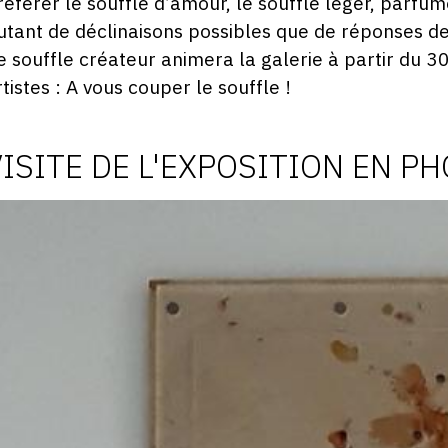
référer le souffle d’amour, le souffle léger, parfu
utant de déclinaisons possibles que de réponses des
e souffle créateur animera la galerie à partir du 
rtistes : A vous couper le souffle !
VISITE DE L'EXPOSITION EN P