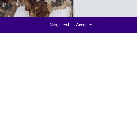
Non, merci.
Accepter