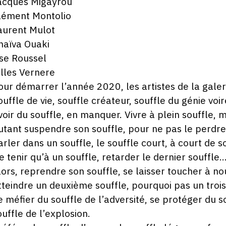
acques Migayrou
lément Montolio
aurent Mulot
haïva Ouaki
ise Roussel
illes Vernere
our démarrer l’année 2020, les artistes de la galerie
ouffle de vie, souffle créateur, souffle du génie voire
voir du souffle, en manquer. Vivre à plein souffle, 
utant suspendre son souffle, pour ne pas le perd
arler dans un souffle, le souffle court, à court de s
e tenir qu’à un souffle, retarder le dernier souffle
lors, reprendre son souffle, se laisser toucher à n
tteindre un deuxième souffle, pourquoi pas un troi
e méfier du souffle de l’adversité, se protéger du so
ouffle de l’explosion.