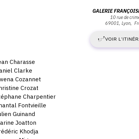
ernissage
J
Adresse
GALERIE FRANÇOIS
eudi
10 rue de crim
:
0
69001
Lyon
Fr
3
Galerie
anvier
020
Françoise
VOIR L'ITINÉ
J
Besson,
8:30
10
2
rue
escription,
ean Charasse
de
raires...
aniel Clarke
-
crimée,
wena Cozannet
69001
S
hristine Crozat
Lyon
téphane Charpentier
2
hantal Fontvieille
ulien Guinand
M
arine Joatton
2
rédéric Khodja