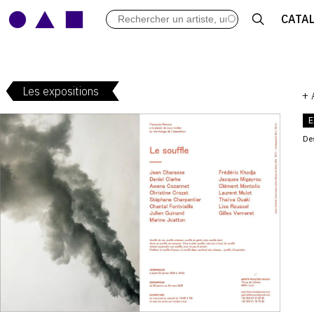
LES VERNISSAGES
CATA
ARCHIVES DES EXPOSITIONS
ACTUALITÉS DU MONDE DE L'A
LIBRAIRIE : LIVRES & CATALOGU
Les expositions
LEXIQUE ARTISTIQUE
+
E
De
V
: