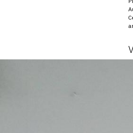
P
A
C
a
Photosgraphies
de
l'exposition