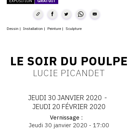
EXPOSITION
GRATUIT
CONTACT
CGU
Dessin
Installation
Peinture
Sculpture
CGV
SUIVEZ-NOUS
LE SOIR DU POULPE
LUCIE PICANDET
INSTAGRAM
FACEBOOK
JEUDI 30 JANVIER 2020
-
TWITTER
DATES
JEUDI 20 FÉVRIER 2020
PINTEREST
Vernissage
:
Vernissage
Jeudi 30 janvier 2020 - 17:00
:
JEUDI
Vernissage