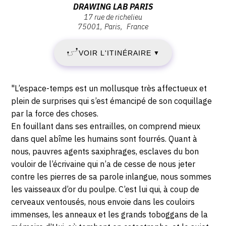
Jeudi
Adresse
DRAWING LAB PARIS
30
30
17 rue de richelieu
:
janvier
75001
Paris
France
DRAWING
JANVIER
2020
LAB
-
VOIR L'ITINÉRAIRE
2020
▼
PARIS,
17:00
17
-
rue
Description,
"L’espace-temps est un mollusque très affectueux et
de
JEUDI
horaires...
plein de surprises qui s’est émancipé de son coquillage
Richelieu,
par la force des choses.
20
75001
En fouillant dans ses entrailles, on comprend mieux
Paris
dans quel abîme les humains sont fourrés. Quant à
FÉVRIER
nous, pauvres agents saxiphrages, esclaves du bon
2020
vouloir de l’écrivaine qui n’a de cesse de nous jeter
contre les pierres de sa parole inlangue, nous sommes
les vaisseaux d’or du poulpe. C’est lui qui, à coup de
cerveaux ventousés, nous envoie dans les couloirs
immenses, les anneaux et les grands toboggans de la