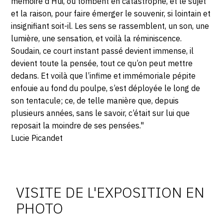
mémoire d’Hui, où tombent en catastrophe, et le sujet
et la raison, pour faire émerger le souvenir, si lointain et
insignifiant soit-il. Les sens se rassemblent, un son, une
lumière, une sensation, et voilà la réminiscence.
Soudain, ce court instant passé devient immense, il
devient toute la pensée, tout ce qu’on peut mettre
dedans. Et voilà que l’infime et immémoriale pépite
enfouie au fond du poulpe, s’est déployée le long de
son tentacule; ce, de telle manière que, depuis
plusieurs années, sans le savoir, c’était sur lui que
reposait la moindre de ses pensées."
Lucie Picandet
Photosgraphies
de
l'exposition
VISITE DE L'EXPOSITION EN
PHOTO