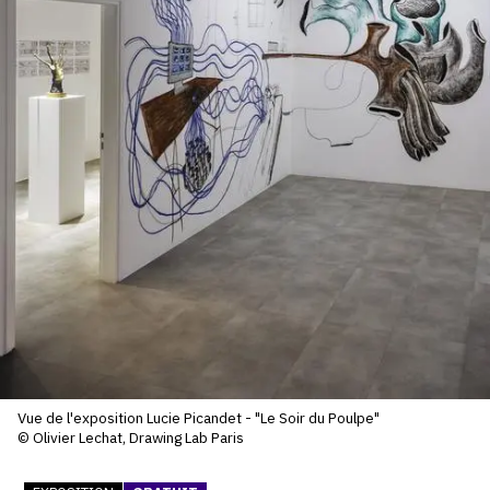
SERVICES
CRÉER SON CATALOGUE RAISONNÉ
ABONNEMENTS DÉDIÉS AUX GALERISTES
CRÉER SON SITE ARTISTE
CRÉER SON CATALOGUE D'EXPO
PUBLIER SES EXPOSITIONS
DEVENIR CONTRIBUTEUR
À PROPOS
Vue de l'exposition Lucie Picandet - "Le Soir du Poulpe"
L'ÉQUIPE OAM
© Olivier Lechat, Drawing Lab Paris
À PROPOS D'OAM