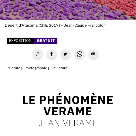
SERVICES
CRÉER SON CATALOGUE RAISONNÉ
Désert d’Atacama (Chili, 2017) - Jean-Claude Francolon
ABONNEMENTS DÉDIÉS AUX GALERISTES
EXPOSITION
GRATUIT
CRÉER SON SITE ARTISTE
CRÉER SON CATALOGUE D'EXPO
Peinture
Photographie
Sculpture
PUBLIER SES EXPOSITIONS
DEVENIR CONTRIBUTEUR
LE PHÉNOMÈNE
À PROPOS
VERAME
JEAN VERAME
L'ÉQUIPE OAM
À PROPOS D'OAM