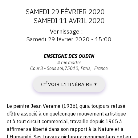
CONTACT
SAMEDI 29 FÉVRIER 2020
-
DATES
SAMEDI 11 AVRIL 2020
CGU
Vernissage
:
Vernissage
CGV
Samedi 29 février 2020 - 15:00
:
SAMEDI
Vernissage
Samedi
SUIVEZ-NOUS
Adresse
ENSEIGNE DES OUDIN
29
29
4 rue martel
:
février
Cour 3 - Sous sol
75010
Paris
France
Enseigne
FÉVRIER
INSTAGRAM
2020
des
-
VOIR L'ITINÉRAIRE
2020
▼
FACEBOOK
Oudin,
15:00
4
TWITTER
-
rue
Description,
Le peintre Jean Verame (1936), qui a toujours refusé
Martel,
PINTEREST
SAMEDI
horaires...
d’être associé à un quelconque mouvement artistique
75010
et à tout circuit commercial, travaille depuis 1965 à
11
Paris
affirmer sa liberté dans son rapport à la Nature et à
l’Humanité. Ses travaux picturaux monumentaux ont eu