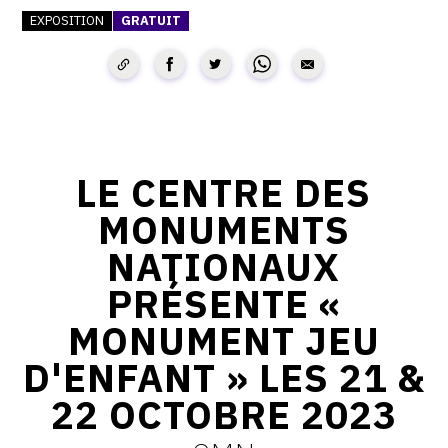
EXPOSITION
GRATUIT
CONTACT
CGU
CGV
LE CENTRE DES
SUIVEZ-NOUS
MONUMENTS
INSTAGRAM
NATIONAUX
FACEBOOK
PRÉSENTE «
TWITTER
MONUMENT JEU
PINTEREST
D'ENFANT » LES 21 &
22 OCTOBRE 2023