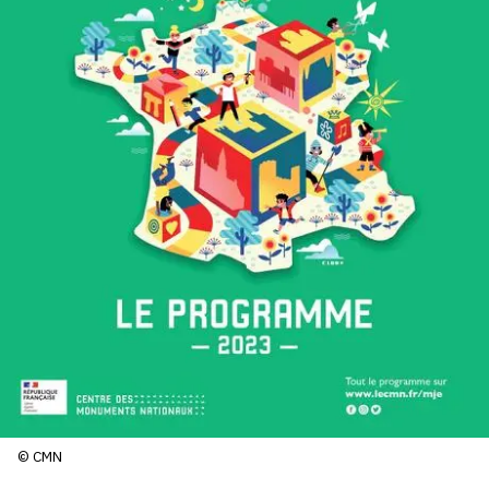
SERVICES
CRÉER SON CATALOGUE RAISONNÉ
ABONNEMENTS DÉDIÉS AUX GALERISTES
CRÉER SON SITE ARTISTE
CRÉER SON CATALOGUE D'EXPO
PUBLIER SES EXPOSITIONS
DEVENIR CONTRIBUTEUR
À PROPOS
L'ÉQUIPE OAM
© CMN
À PROPOS D'OAM