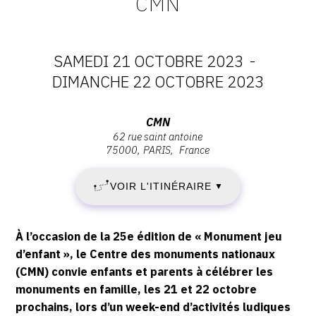
CMN
SAMEDI 21 OCTOBRE 2023
-
DATES
DIMANCHE 22 OCTOBRE 2023
:
Adresse
CMN
62 rue saint antoine
SAMEDI
:
75000
PARIS
France
CMN,
21
62
VOIR L'ITINÉRAIRE
▼
RUE
OCTOBRE
SAINT
ANTOINE,
2023
Description,
À l’occasion de la 25e édition de « Monument jeu
75000
horaires...
d’enfant », le Centre des monuments nationaux
-
PARIS
(CMN) convie enfants et parents à célébrer les
monuments en famille, les 21 et 22 octobre
DIMANCHE
prochains, lors d’un week-end d’activités ludiques