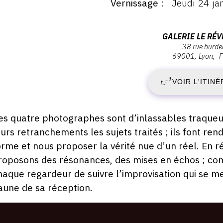
Vernissage
Jeudi 24 ja
ernissage
:
ernissage
J
Adresse
GALERIE LE RÉ
eudi
38 rue burd
:
4
69001
Lyon
F
2
Galerie
anvier
019
Le
VOIR L'ITINÉ
J
Réverbère,
8:00
38
2
rue
escription,
es quatre photographes sont d’inlassables traqueur
Burdeau,
raires...
eurs retranchements les sujets traités ; ils font re
-
69001
orme et nous proposer la vérité nue d’un réel. En 
Lyon
S
roposons des résonances, des mises en échos ; com
haque regardeur de suivre l’improvisation qui se met
2
’aune de sa réception.
A