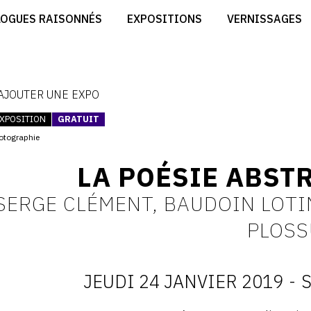
CRÉER SON SITE ARTISTE
LOGUES RAISONNÉS
EXPOSITIONS
VERNISSAGES
CRÉER SON CATALOGUE D'EXPO
RT
PUBLIER SES EXPOSITIONS
ES
DEVENIR CONTRIBUTEUR
 AJOUTER UNE EXPO
XPOSITION
GRATUIT
otographie
LA POÉSIE ABSTR
SERGE CLÉMENT, BAUDOIN LOTI
PLOS
JEUDI 24 JANVIER 2019
-
S
D