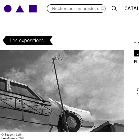
LES VERNISSAGES
CATA
ARCHIVES DES EXPOSITIONS
ACTUALITÉS DU MONDE DE L'A
LIBRAIRIE : LIVRES & CATALOGU
Les expositions
LEXIQUE ARTISTIQUE
+
E
Ph