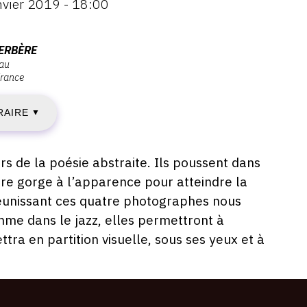
nvier 2019 - 18:00
EUDI
VERBÈRE
eau
rance
4
RAIRE
ANVIER
▼
019
s de la poésie abstraite. Ils poussent dans
ndre gorge à l’apparence pour atteindre la
réunissant ces quatre photographes nous
AMEDI
me dans le jazz, elles permettront à
tra en partition visuelle, sous ses yeux et à
0
VRIL