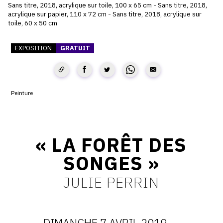
Sans titre, 2018, acrylique sur toile, 100 x 65 cm - Sans titre, 2018,
acrylique sur papier, 110 x 72 cm - Sans titre, 2018, acrylique sur
CONTACT
toile, 60 x 50 cm
CGU
EXPOSITION
GRATUIT
CGV
SUIVEZ-NOUS
Peinture
INSTAGRAM
« LA FORÊT DES
FACEBOOK
SONGES »
TWITTER
PINTEREST
JULIE PERRIN
DIMANCHE 7 AVRIL 2019
-