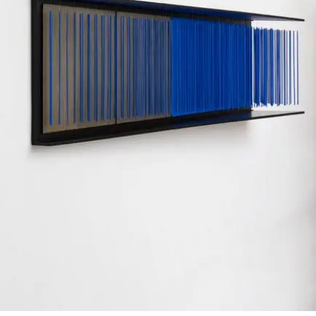
SERVICES
CRÉER SON CATALOGUE RAISONNÉ
ABONNEMENTS DÉDIÉS AUX GALERISTES
CRÉER SON SITE ARTISTE
CRÉER SON CATALOGUE D'EXPO
PUBLIER SES EXPOSITIONS
DEVENIR CONTRIBUTEUR
À PROPOS
L'ÉQUIPE OAM
À PROPOS D'OAM