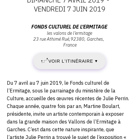
DATES
VENDREDI 7 JUIN 2019
:
Adresse
FONDS CULTUREL DE L'ERMITAGE
les valons de l’ermitage
DIMANCHE
:
23 rue Athimé Rué
92380
Garches
FONDS
France
7
CULTUREL
DE
AVRIL
VOIR L'ITINÉRAIRE
▼
L'ERMITAGE,
Les
2019
Valons
Description,
Du 7 avril au 7 juin 2019, le Fonds culturel de
-
de
horaires...
l’Ermitage, sous le parrainage du ministère de la
l’Ermitage,
Culture, accueille des œuvres récentes de Julie Perrin.
VENDREDI
92380
Chaque année, quatre fois par an, Martine Boulart,
Garches
7
présidente, invite un artiste contemporain à exposer
dans la grande maison des Vallons de l’Ermitage à
JUIN
Garches. C’est dans cette nature inspirante, que
l’artiste Julie Perrin a trouvé le sujet de l’exposition «