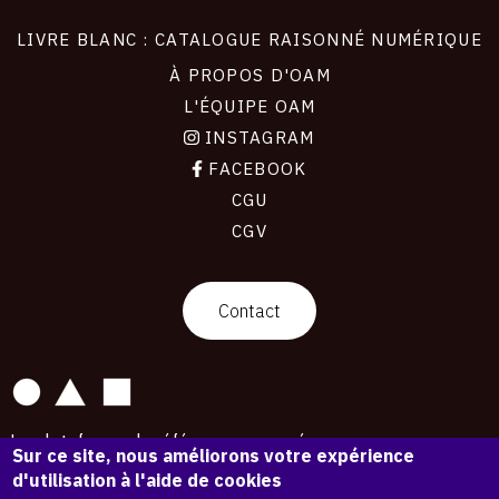
LIVRE BLANC : CATALOGUE RAISONNÉ NUMÉRIQUE
À PROPOS D'OAM
L'ÉQUIPE OAM
INSTAGRAM
FACEBOOK
CGU
CGV
contact
Contact
La plateforme de référence pour créer,
Sur ce site, nous améliorons votre expérience
conserver et promouvoir l'Histoire de l'Art.
d'utilisation à l'aide de cookies
Des catalogues raisonnés aux archives