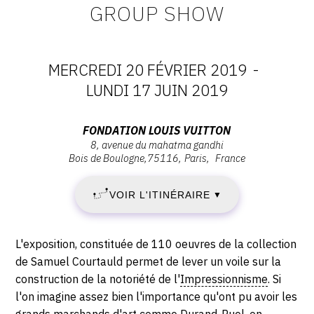
GROUP SHOW
CONTACT
CGU
MERCREDI 20 FÉVRIER 2019
-
CGV
DATES
LUNDI 17 JUIN 2019
:
SUIVEZ-NOUS
Adresse
FONDATION LOUIS VUITTON
8, avenue du mahatma gandhi
MERCREDI
:
Bois de Boulogne
75116
Paris
France
Fondation
INSTAGRAM
20
Louis
FACEBOOK
VOIR L'ITINÉRAIRE
▼
Vuitton,
FÉVRIER
8,
TWITTER
Avenue
2019
Description,
L'exposition, constituée de 110 oeuvres de la collection
PINTEREST
du
horaires...
de Samuel Courtauld permet de lever un voile sur la
-
Mahatma
construction de la notoriété de l'
Impressionnisme
. Si
Gandhi,
l'on imagine assez bien l'importance qu'ont pu avoir les
LUNDI
75116