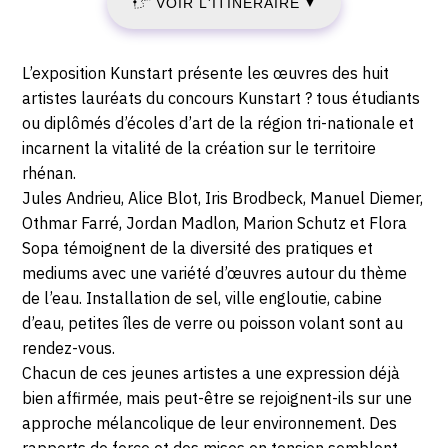
VOIR L'ITINÉRAIRE
▼
Schneider,
DÉCEMBRE
27
rue
2017
Description,
L’exposition Kunstart présente les œuvres des huit
de
horaires...
artistes lauréats du concours Kunstart ? tous étudiants
-
la
ou diplômés d’écoles d’art de la région tri-nationale et
1ère
incarnent la vitalité de la création sur le territoire
SAMEDI
armée,
rhénan.
68700
16
Jules Andrieu, Alice Blot, Iris Brodbeck, Manuel Diemer,
Wattwiller
Othmar Farré, Jordan Madlon, Marion Schutz et Flora
DÉCEMBRE
Sopa témoignent de la diversité des pratiques et
mediums avec une variété d’œuvres autour du thème
2017
de l’eau. Installation de sel, ville engloutie, cabine
d’eau, petites îles de verre ou poisson volant sont au
rendez-vous.
Chacun de ces jeunes artistes a une expression déjà
bien affirmée, mais peut-être se rejoignent-ils sur une
approche mélancolique de leur environnement. Des