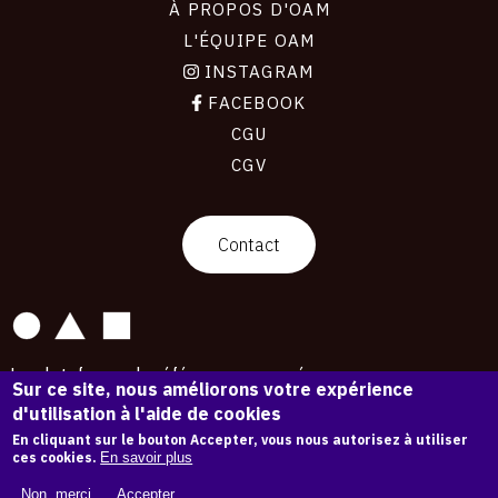
À PROPOS D'OAM
L'ÉQUIPE OAM
INSTAGRAM
FACEBOOK
CGU
CGV
contact
Contact
La plateforme de référence pour créer,
Sur ce site, nous améliorons votre expérience
conserver et promouvoir l'Histoire de l'Art.
d'utilisation à l'aide de cookies
Des catalogues raisonnés aux archives
d'expositions.
En cliquant sur le bouton Accepter, vous nous autorisez à utiliser
ces cookies.
En savoir plus
43 254 œuvres d'art — 7 587 expositions
Non, merci.
Accepter