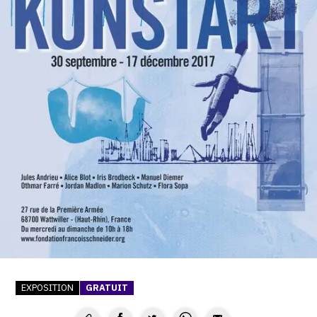
SERVICES
CRÉER SON CATALOGUE RAISONNÉ
ABONNEMENTS DÉDIÉS AUX GALERISTES
CRÉER SON SITE ARTISTE
CRÉER SON CATALOGUE D'EXPO
PUBLIER SES EXPOSITIONS
DEVENIR CONTRIBUTEUR
À PROPOS
L'ÉQUIPE OAM
EXPOSITION
GRATUIT
À PROPOS D'OAM