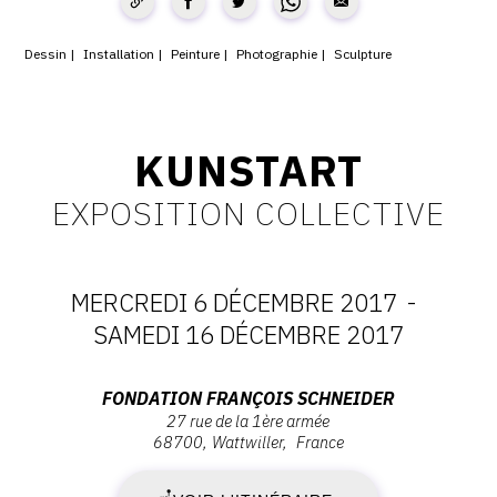
CONTACT
Dessin
Installation
Peinture
Photographie
Sculpture
CGU
CGV
KUNSTART
SUIVEZ-NOUS
EXPOSITION COLLECTIVE
INSTAGRAM
MERCREDI 6 DÉCEMBRE 2017
-
FACEBOOK
DATES
SAMEDI 16 DÉCEMBRE 2017
TWITTER
:
PINTEREST
Adresse
FONDATION FRANÇOIS SCHNEIDER
27 rue de la 1ère armée
MERCREDI
:
68700
Wattwiller
France
Fondation
6
François