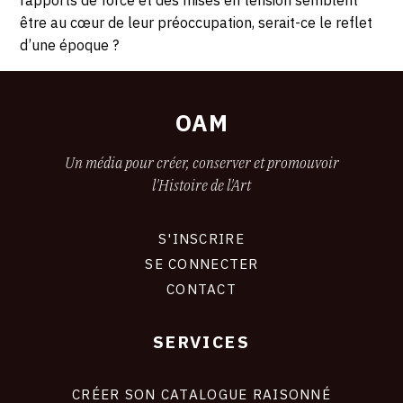
rapports de force et des mises en tension semblent
être au cœur de leur préoccupation, serait-ce le reflet
d’une époque ?
OAM
Un média pour créer, conserver et promouvoir
l'Histoire de l'Art
S'INSCRIRE
CONNEXION
SE CONNECTER
CONTACT
SERVICES
Footer
liens
site
CRÉER SON CATALOGUE RAISONNÉ