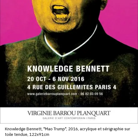
SERVICES
CRÉER SON CATALOGUE RAISONNÉ
ABONNEMENTS DÉDIÉS AUX GALERISTES
CRÉER SON SITE ARTISTE
CRÉER SON CATALOGUE D'EXPO
PUBLIER SES EXPOSITIONS
DEVENIR CONTRIBUTEUR
À PROPOS
L'ÉQUIPE OAM
Knowledge Bennett, "Mao Trump", 2016, acrylique et sérigraphie sur
toile tendue, 122x91cm
À PROPOS D'OAM