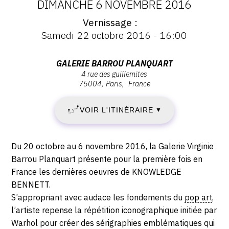
DATES
DIMANCHE 6 NOVEMBRE 2016
Vernissage
:
Vernissage
Samedi 22 octobre 2016 - 16:00
:
JEUDI
Vernissage
Samedi
Adresse
GALERIE BARROU PLANQUART
20
22
4 rue des guillemites
:
octobre
75004
Paris
France
Galerie
OCTOBRE
2016
Barrou
-
VOIR L'ITINÉRAIRE
2016
▼
Planquart,
16:00
4
-
rue
Description,
Du 20 octobre au 6 novembre 2016, la Galerie Virginie
des
DIMANCHE
horaires...
Barrou Planquart présente pour la première fois en
Guillemites,
France les dernières oeuvres de KNOWLEDGE
6
75004
BENNETT.
Paris
S’appropriant avec audace les fondements du
pop art
,
NOVEMBRE
l’artiste repense la répétition iconographique initiée par
2016
Warhol pour créer des sérigraphies emblématiques qui