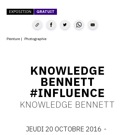
CONTACT
EXPOSITION
GRATUIT
CGU
CGV
Peinture
Photographie
SUIVEZ-NOUS
KNOWLEDGE
INSTAGRAM
BENNETT
FACEBOOK
#INFLUENCE
TWITTER
KNOWLEDGE BENNETT
PINTEREST
JEUDI 20 OCTOBRE 2016
-