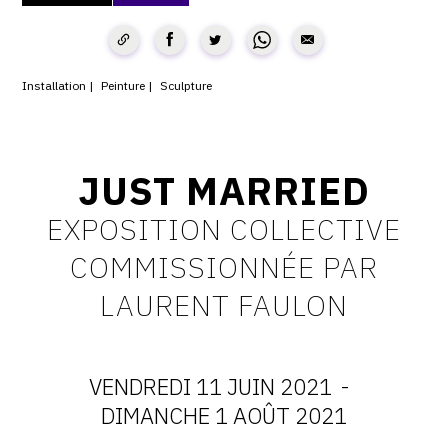
CONTACT
CGU
Installation
Peinture
Sculpture
CGV
JUST MARRIED
SUIVEZ-NOUS
EXPOSITION COLLECTIVE
INSTAGRAM
COMMISSIONNÉE PAR
FACEBOOK
LAURENT FAULON
TWITTER
PINTEREST
VENDREDI 11 JUIN 2021
-
DATES
DIMANCHE 1 AOÛT 2021