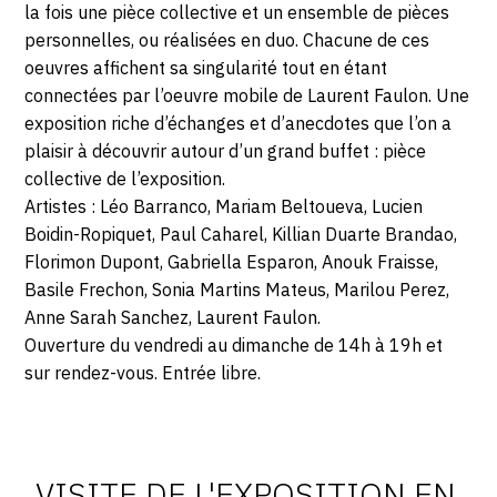
la fois une pièce collective et un ensemble de pièces
personnelles, ou réalisées en duo. Chacune de ces
oeuvres affichent sa singularité tout en étant
connectées par l’oeuvre mobile de Laurent Faulon. Une
exposition riche d’échanges et d’anecdotes que l’on a
plaisir à découvrir autour d’un grand buffet : pièce
collective de l’exposition.
Artistes : Léo Barranco, Mariam Beltoueva, Lucien
Boidin-Ropiquet, Paul Caharel, Killian Duarte Brandao,
Florimon Dupont, Gabriella Esparon, Anouk Fraisse,
Basile Frechon, Sonia Martins Mateus, Marilou Perez,
Anne Sarah Sanchez, Laurent Faulon.
Ouverture du vendredi au dimanche de 14h à 19h et
sur rendez-vous. Entrée libre.
Photosgraphies
de
l'exposition
VISITE DE L'EXPOSITION EN