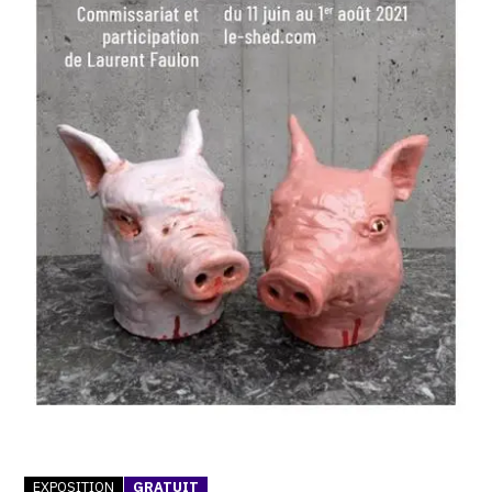
SERVICES
CRÉER SON CATALOGUE RAISONNÉ
ABONNEMENTS DÉDIÉS AUX GALERISTES
CRÉER SON SITE ARTISTE
CRÉER SON CATALOGUE D'EXPO
PUBLIER SES EXPOSITIONS
DEVENIR CONTRIBUTEUR
À PROPOS
L'ÉQUIPE OAM
À PROPOS D'OAM
EXPOSITION
GRATUIT