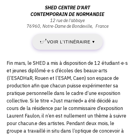
:
Adresse
SHED CENTRE D'ART
CONTEMPORAIN DE NORMANDIE
VENDREDI
:
12 rue de l'abbaye
SHED
76960
Notre-Dame de Bondeville
France
11
Centre
d'art
JUIN
VOIR L'ITINÉRAIRE
▼
contemporain
de
2021
Normandie,
Description,
Fin mars, le SHED a mis à disposition de 12 étudiant·e·s
-
12
horaires...
et jeunes diplômé·e·s d’écoles des beaux-arts
rue
(l’ESADHaR, Rouen et l’ESAM, Caen) son espace de
DIMANCHE
de
production afin que chacun puisse expérimenter sa
l'Abbaye,
1
pratique personnelle dans le cadre d’une exposition
76960
collective. Si le titre «Just married» a été décidé au
AOÛT
Notre-
cours de la résidence par le commissaire d’exposition
Dame
Laurent Faulon, il n’en est nullement un thème à suivre
2021
de
pour chacun.e des artistes. Pendant deux mois, le
Bondeville
groupe a travaillé in situ dans l’optique de concevoir à