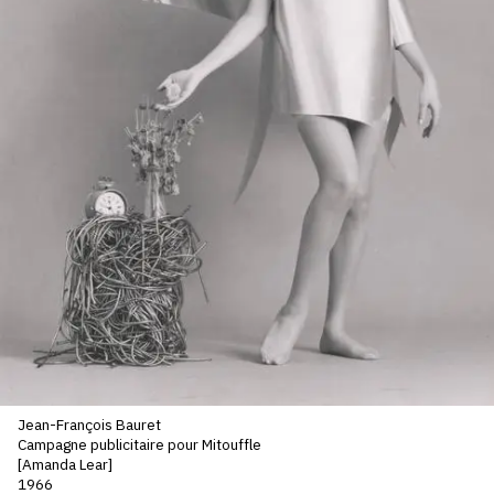
SERVICES
CRÉER SON CATALOGUE RAISONNÉ
ABONNEMENTS DÉDIÉS AUX GALERISTES
CRÉER SON SITE ARTISTE
CRÉER SON CATALOGUE D'EXPO
PUBLIER SES EXPOSITIONS
DEVENIR CONTRIBUTEUR
À PROPOS
Jean-François Bauret
L'ÉQUIPE OAM
Campagne publicitaire pour Mitouffle
[Amanda Lear]
À PROPOS D'OAM
1966