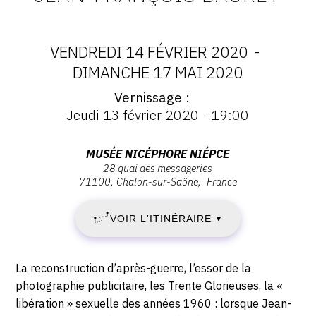
VENDREDI 14 FÉVRIER 2020
-
DATES
DIMANCHE 17 MAI 2020
Vernissage
:
Vernissage
Jeudi 13 février 2020 - 19:00
:
VENDREDI
Vernissage
Jeudi
Adresse
MUSÉE NICÉPHORE NIÉPCE
14
13
28 quai des messageries
:
février
71100
Chalon-sur-Saône
France
musée
FÉVRIER
2020
Nicéphore
-
VOIR L'ITINÉRAIRE
2020
▼
Niépce,
19:00
28
-
quai
Description,
La reconstruction d’après-guerre, l’essor de la
des
DIMANCHE
horaires...
photographie publicitaire, les Trente Glorieuses, la «
Messageries,
libération » sexuelle des années 1960 : lorsque Jean-
71100