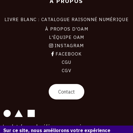
À PROPOS
LIVRE BLANC : CATALOGUE RAISONNÉ NUMÉRIQUE
À PROPOS D'OAM
L'ÉQUIPE OAM
INSTAGRAM
FACEBOOK
CGU
CGV
contact
Contact
La plateforme de référence pour créer,
Sur ce site, nous améliorons votre expérience
conserver et promouvoir l'Histoire de l'Art.