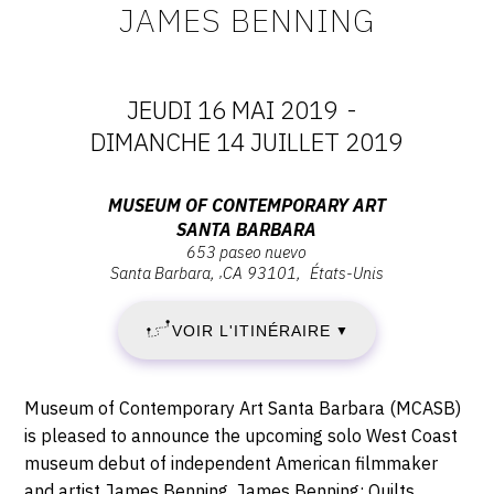
JAMES BENNING
CONTACT
CGU
JEUDI 16 MAI 2019
-
CGV
DATES
DIMANCHE 14 JUILLET 2019
:
SUIVEZ-NOUS
Adresse
MUSEUM OF CONTEMPORARY ART
SANTA BARBARA
JEUDI
:
653 paseo nuevo
Museum
INSTAGRAM
Santa Barbara
,
CA
93101
États-Unis
16
of
FACEBOOK
Contemporary
MAI
VOIR L'ITINÉRAIRE
▼
Art
TWITTER
Santa
2019
PINTEREST
Barbara,
Description,
Museum of Contemporary Art Santa Barbara (MCASB)
-
653
horaires...
is pleased to announce the upcoming solo West Coast
Paseo
museum debut of independent American filmmaker
DIMANCHE
Nuevo,
and artist James Benning, James Benning: Quilts,