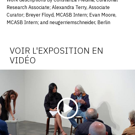
Research Associate; Alexandra Terry, Associate
Curator; Breyer Floyd, MCASB Intern; Evan Moore,
MCASB Intern; and neugerriemschneider, Berlin
Vidéo
de
VOIR L'EXPOSITION EN
l'exposition
VIDÉO