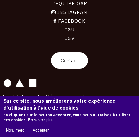
L'ÉQUIPE OAM
INSTAGRAM
FACEBOOK
CGU
CGV
contact
Contact
La plateforme de référence pour créer,
Sur ce site, nous améliorons votre expérience
conserver et promouvoir l'Histoire de l'Art.
d'utilisation à l'aide de cookies
Des catalogues raisonnés aux archives
d'expositions.
En cliquant sur le bouton Accepter, vous nous autorisez à utiliser
ces cookies.
En savoir plus
43 254 œuvres d'art — 7 587 expositions
Non, merci.
Accepter
Copyright © OAM 2026. Tous droits réservés.