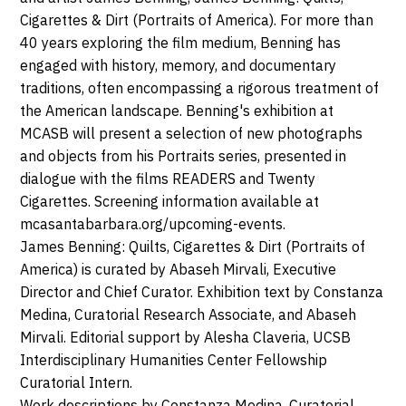
93101
14
Cigarettes & Dirt (Portraits of America). For more than
Santa
40 years exploring the film medium, Benning has
JUILLET
Barbara
engaged with history, memory, and documentary
traditions, often encompassing a rigorous treatment of
2019
the American landscape. Benning's exhibition at
MCASB will present a selection of new photographs
and objects from his Portraits series, presented in
dialogue with the films READERS and Twenty
Cigarettes. Screening information available at
mcasantabarbara.org/upcoming-events.
James Benning: Quilts, Cigarettes & Dirt (Portraits of
America) is curated by Abaseh Mirvali, Executive
Director and Chief Curator. Exhibition text by Constanza
Medina, Curatorial Research Associate, and Abaseh
Mirvali. Editorial support by Alesha Claveria, UCSB
Interdisciplinary Humanities Center Fellowship
Curatorial Intern.
Work descriptions by Constanza Medina, Curatorial