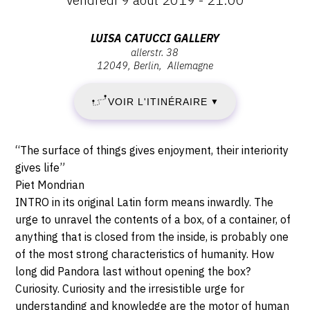
:
VENDREDI
Vernissage
CONTACT
Vendredi
Adresse
LUISA CATUCCI GALLERY
9
CGU
9
allerstr. 38
:
août
12049
Berlin
Allemagne
Luisa
AOÛT
CGV
2019
Catucci
-
VOIR L'ITINÉRAIRE
2019
▼
Gallery,
21:00
Allerstr.
SUIVEZ-NOUS
-
38,
Description,
“The surface of things gives enjoyment, their interiority
12049
VENDREDI
horaires...
INSTAGRAM
gives life”
Berlin
Piet Mondrian
FACEBOOK
27
INTRO in its original Latin form means inwardly. The
urge to unravel the contents of a box, of a container, of
TWITTER
SEPTEMBRE
anything that is closed from the inside, is probably one
PINTEREST
2019
of the most strong characteristics of humanity. How
long did Pandora last without opening the box?
Curiosity. Curiosity and the irresistible urge for
understanding and knowledge are the motor of human