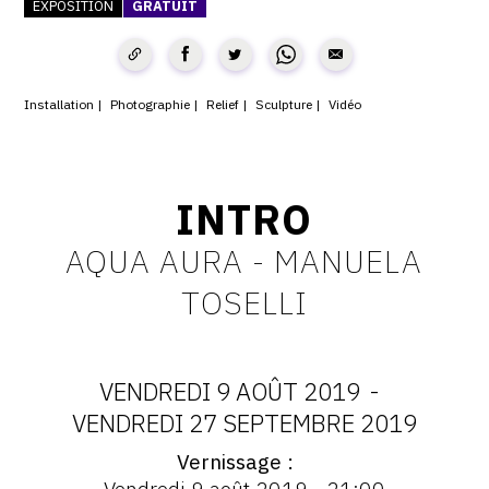
EXPOSITION
GRATUIT
SERVICES
CRÉER SON CATALOGUE RAISONNÉ
Installation
Photographie
Relief
Sculpture
Vidéo
ABONNEMENTS DÉDIÉS AUX GALERISTES
CRÉER SON SITE ARTISTE
INTRO
CRÉER SON CATALOGUE D'EXPO
PUBLIER SES EXPOSITIONS
AQUA AURA - MANUELA
DEVENIR CONTRIBUTEUR
TOSELLI
À PROPOS
VENDREDI 9 AOÛT 2019
-
DATES
VENDREDI 27 SEPTEMBRE 2019
L'ÉQUIPE OAM
Vernissage
:
Vernissage
À PROPOS D'OAM
Vendredi 9 août 2019 - 21:00