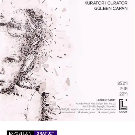
SERVICES
CRÉER SON CATALOGUE RAISONNÉ
ABONNEMENTS DÉDIÉS AUX GALERISTES
CRÉER SON SITE ARTISTE
CRÉER SON CATALOGUE D'EXPO
PUBLIER SES EXPOSITIONS
DEVENIR CONTRIBUTEUR
À PROPOS
L'ÉQUIPE OAM
À PROPOS D'OAM
EXPOSITION
GRATUIT