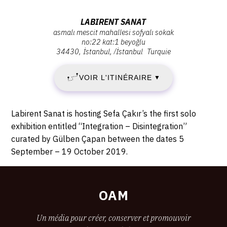
JEUDI
Vernissage
Jeudi
Adresse
LABIRENT SANAT
5
5
asmalı mescit mahallesi sofyalı sokak
:
septembre
no:22 kat:1 beyoğlu
Labirent
SEPTEMBRE
34430
İstanbul
/
İstanbul
Turquie
2019
Sanat,
-
2019
Asmalı
19:30
VOIR L'ITINÉRAIRE
▼
Mescit
-
Mahallesi
Sofyalı
Description,
SAMEDI
Labirent Sanat is hosting Sefa Çakır’s the first solo
Sokak
horaires...
exhibition entitled “Integration – Disintegration”
19
No:22
curated by Gülben Çapan between the dates 5
Kat:1
September – 19 October 2019.
OCTOBRE
Beyoğlu,
34430
2019
İstanbul
OAM
Un média pour créer, conserver et promouvoir