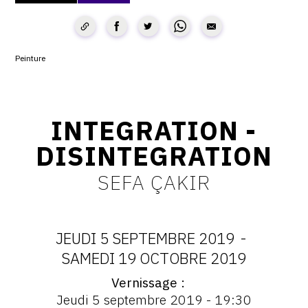
CONTACT
CGU
Peinture
CGV
INTEGRATION -
SUIVEZ-NOUS
DISINTEGRATION
INSTAGRAM
SEFA ÇAKIR
FACEBOOK
TWITTER
JEUDI 5 SEPTEMBRE 2019
-
PINTEREST
DATES
SAMEDI 19 OCTOBRE 2019
Vernissage
:
Vernissage
Jeudi 5 septembre 2019 - 19:30
: