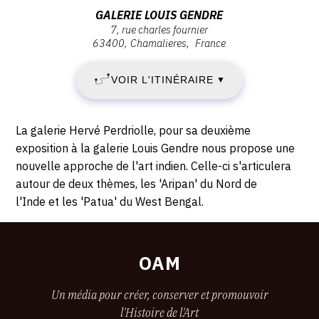
Mercredi
Adresse
GALERIE LOUIS GENDRE
20
20
7, rue charles fournier
:
septembre
63400
Chamalieres
France
GALERIE
SEPTEMBRE
2017
LOUIS
-
VOIR L'ITINÉRAIRE
2017
▼
GENDRE,
19:00
7,
-
rue
Description,
La galerie Hervé Perdriolle, pour sa deuxième
Charles
SAMEDI
horaires...
exposition à la galerie Louis Gendre nous propose une
Fournier,
nouvelle approche de l'art indien. Celle-ci s'articulera
18
63400
autour de deux thèmes, les 'Aripan' du Nord de
Chamalieres
l'Inde et les 'Patua' du West Bengal.
NOVEMBRE
2017
OAM
Un média pour créer, conserver et promouvoir
l'Histoire de l'Art