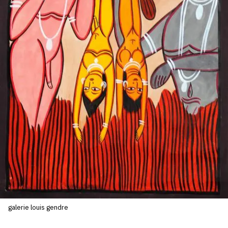
SERVICES
CRÉER SON CATALOGUE RAISONNÉ
ABONNEMENTS DÉDIÉS AUX GALERISTES
CRÉER SON SITE ARTISTE
CRÉER SON CATALOGUE D'EXPO
PUBLIER SES EXPOSITIONS
DEVENIR CONTRIBUTEUR
À PROPOS
L'ÉQUIPE OAM
galerie louis gendre
À PROPOS D'OAM