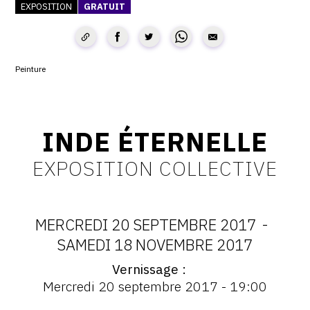
EXPOSITION
GRATUIT
CONTACT
CGU
Peinture
CGV
SUIVEZ-NOUS
INDE ÉTERNELLE
EXPOSITION COLLECTIVE
INSTAGRAM
FACEBOOK
TWITTER
MERCREDI 20 SEPTEMBRE 2017
-
DATES
SAMEDI 18 NOVEMBRE 2017
PINTEREST
Vernissage
:
Vernissage
Mercredi 20 septembre 2017 - 19:00
:
MERCREDI
Vernissage