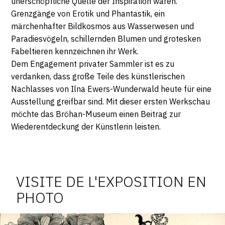
unerschöpfliche Quelle der Inspiration waren.
Grenzgänge von Erotik und Phantastik, ein
märchenhafter Bildkosmos aus Wasserwesen und
Paradiesvögeln, schillernden Blumen und grotesken
Fabeltieren kennzeichnen ihr Werk.
Dem Engagement privater Sammler ist es zu
verdanken, dass große Teile des künstlerischen
Nachlasses von Ilna Ewers-Wunderwald heute für eine
Ausstellung greifbar sind. Mit dieser ersten Werkschau
möchte das Bröhan-Museum einen Beitrag zur
Wiederentdeckung der Künstlerin leisten.
Photosgraphies
de
l'exposition
VISITE DE L'EXPOSITION EN
PHOTO