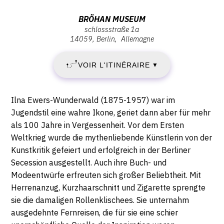
:
Adresse
BRÖHAN MUSEUM
schlossstraße 1a
JEUDI
:
14059
Berlin
Allemagne
Bröhan
28
Museum,
VOIR L'ITINÉRAIRE
▼
Schlossstraße
FÉVRIER
1a,
14059
2019
Description,
Ilna Ewers-Wunderwald (1875-1957) war im
Berlin
horaires...
Jugendstil eine wahre Ikone, geriet dann aber für mehr
-
als 100 Jahre in Vergessenheit. Vor dem Ersten
Weltkrieg wurde die mythenliebende Künstlerin von der
DIMANCHE
Kunstkritik gefeiert und erfolgreich in der Berliner
16
Secession ausgestellt. Auch ihre Buch- und
Modeentwürfe erfreuten sich großer Beliebtheit. Mit
JUIN
Herrenanzug, Kurzhaarschnitt und Zigarette sprengte
sie die damaligen Rollenklischees. Sie unternahm
2019
ausgedehnte Fernreisen, die für sie eine schier