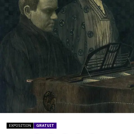
SERVICES
CRÉER SON CATALOGUE RAISONNÉ
ABONNEMENTS DÉDIÉS AUX GALERISTES
CRÉER SON SITE ARTISTE
CRÉER SON CATALOGUE D'EXPO
PUBLIER SES EXPOSITIONS
DEVENIR CONTRIBUTEUR
À PROPOS
L'ÉQUIPE OAM
EXPOSITION
GRATUIT
À PROPOS D'OAM