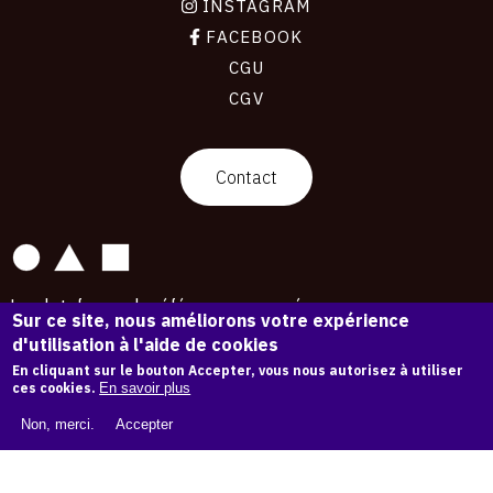
INSTAGRAM
FACEBOOK
CGU
CGV
contact
Contact
La plateforme de référence pour créer,
Sur ce site, nous améliorons votre expérience
conserver et promouvoir l'Histoire de l'Art.
d'utilisation à l'aide de cookies
Des catalogues raisonnés aux archives
d'expositions.
En cliquant sur le bouton Accepter, vous nous autorisez à utiliser
ces cookies.
En savoir plus
43 254 œuvres d'art — 7 587 expositions
Non, merci.
Accepter
Copyright © OAM 2026. Tous droits réservés.