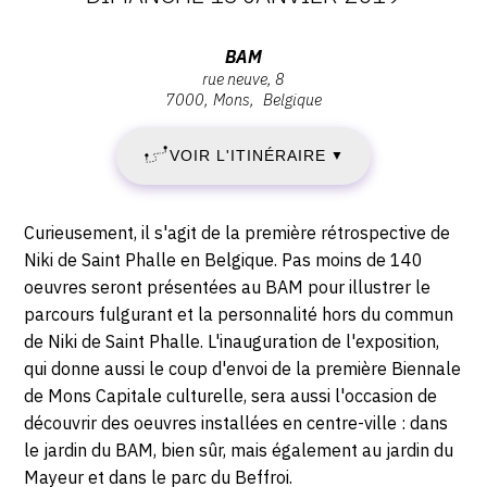
DATES
CONTACT
:
Adresse
BAM
CGU
rue neuve, 8
SAMEDI
:
7000
Mons
Belgique
BAM,
CGV
15
Rue
VOIR L'ITINÉRAIRE
▼
Neuve,
SEPTEMBRE
8,
SUIVEZ-NOUS
7000
2018
Description,
Curieusement, il s'agit de la première rétrospective de
Mons
horaires...
INSTAGRAM
Niki de Saint Phalle en Belgique. Pas moins de 140
-
oeuvres seront présentées au BAM pour illustrer le
FACEBOOK
parcours fulgurant et la personnalité hors du commun
DIMANCHE
de Niki de Saint Phalle. L'inauguration de l'exposition,
TWITTER
13
qui donne aussi le coup d'envoi de la première Biennale
PINTEREST
de Mons Capitale culturelle, sera aussi l'occasion de
JANVIER
découvrir des oeuvres installées en centre-ville : dans
le jardin du BAM, bien sûr, mais également au jardin du
2019
Mayeur et dans le parc du Beffroi.