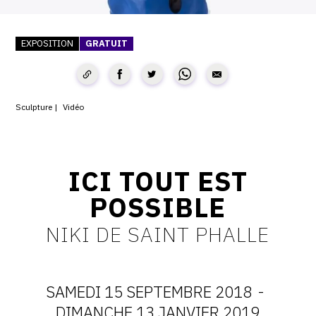
SERVICES
EXPOSITION
GRATUIT
CRÉER SON CATALOGUE RAISONNÉ
ABONNEMENTS DÉDIÉS AUX GALERISTES
CRÉER SON SITE ARTISTE
Sculpture
Vidéo
CRÉER SON CATALOGUE D'EXPO
PUBLIER SES EXPOSITIONS
ICI TOUT EST
DEVENIR CONTRIBUTEUR
POSSIBLE
NIKI DE SAINT PHALLE
À PROPOS
L'ÉQUIPE OAM
SAMEDI 15 SEPTEMBRE 2018
-
DIMANCHE 13 JANVIER 2019
À PROPOS D'OAM