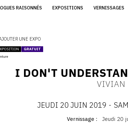
CRÉER SON SITE ARTISTE
LOGUES RAISONNÉS
EXPOSITIONS
VERNISSAGES
CRÉER SON CATALOGUE D'EXPO
RT
PUBLIER SES EXPOSITIONS
ES
DEVENIR CONTRIBUTEUR
 AJOUTER UNE EXPO
XPOSITION
GRATUIT
inture
I DON'T UNDERSTA
VIVIAN
JEUDI 20 JUIN 2019
-
SAM
D
Vernissage
Jeudi 20 
ernissage
: