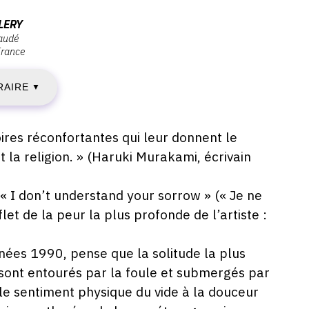
EUDI
LERY
haudé
France
0
RAIRE
UIN
▼
019
oires réconfortantes qui leur donnent le
t la religion. » (Haruki Murakami, écrivain
AMEDI
 « I don’t understand your sorrow » (« Je ne
let de la peur la plus profonde de l’artiste :
0
nées 1990, pense que la solitude la plus
UILLET
 sont entourés par la foule et submergés par
019
 le sentiment physique du vide à la douceur