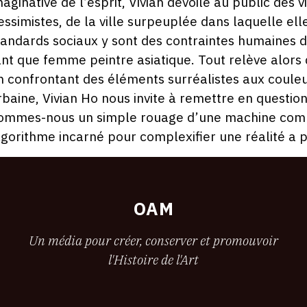
maginative de l’esprit, Vivian dévoile au public des
essimistes, de la ville surpeuplée dans laquelle ell
tandards sociaux y sont des contraintes humaines d
ant que femme peintre asiatique. Tout relève alors
n confrontant des éléments surréalistes aux coule
rbaine, Vivian Ho nous invite à remettre en questio
ommes-nous un simple rouage d’une machine comp
lgorithme incarné pour complexifier une réalité a p
OAM
Un média pour créer, conserver et promouvoir
l'Histoire de l'Art