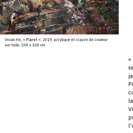
V
J
2
ju
2
-
Vivian Ho, « Planet », 2019, acrylique et crayon de couleur
sur toile, 100 x 100 cm
1
D
«
ho
s
j
P
c
l
V
p
l