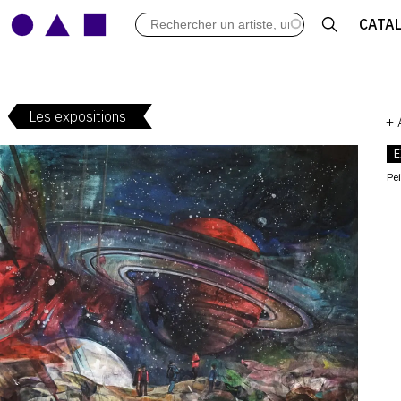
LES VERNISSAGES
CATA
ARCHIVES DES EXPOSITIONS
ACTUALITÉS DU MONDE DE L'A
LIBRAIRIE : LIVRES & CATALOGU
Les expositions
LEXIQUE ARTISTIQUE
+
E
Pe
V
: