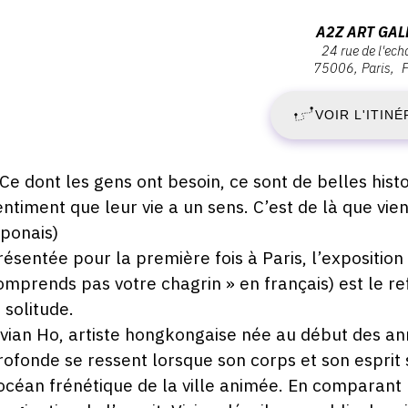
ernissage
J
Adresse
A2Z ART GAL
eudi
24 rue de l'ec
:
0
75006
Paris
2
A2Z
in
019
Art
VOIR L'ITINÉ
J
Gallery,
9:00
24
2
rue
escription,
 Ce dont les gens ont besoin, ce sont de belles hist
de
raires...
entiment que leur vie a un sens. C’est de là que vien
-
l'Echaudé,
aponais)
75006
S
résentée pour la première fois à Paris, l’exposition
Paris
omprends pas votre chagrin » en français) est le ref
2
a solitude.
ivian Ho, artiste hongkongaise née au début des an
J
rofonde se ressent lorsque son corps et son esprit
2
’océan frénétique de la ville animée. En comparant