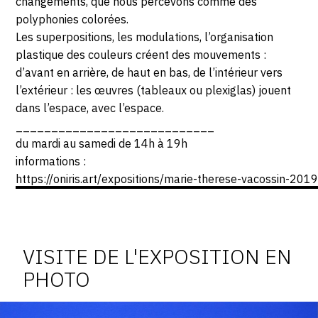
changements, que nous percevons comme des
polyphonies colorées.
Les superpositions, les modulations, l’organisation
plastique des couleurs créent des mouvements :
d’avant en arrière, de haut en bas, de l’intérieur vers
l’extérieur : les œuvres (tableaux ou plexiglas) jouent
dans l’espace, avec l’espace.
____________________________
du mardi au samedi de 14h à 19h
informations :
https://oniris.art/expositions/marie-therese-vacossin-2019
Photosgraphies
de
l'exposition
VISITE DE L'EXPOSITION EN
PHOTO