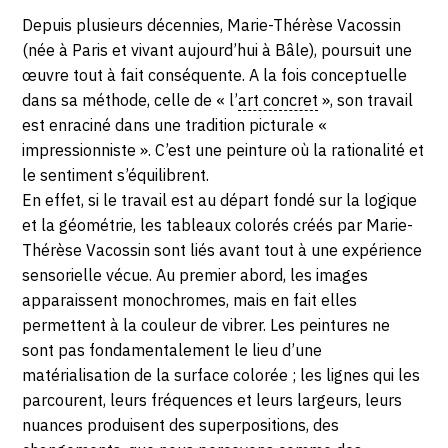
-
38
Description,
Depuis plusieurs décennies, Marie-Thérèse Vacossin
rue
SAMEDI
horaires...
(née à Paris et vivant aujourd’hui à Bâle), poursuit une
d'Antrain,
œuvre tout à fait conséquente. A la fois conceptuelle
16
35000
dans sa méthode, celle de « l’
art concret
», son travail
Rennes
est enraciné dans une tradition picturale «
NOVEMBRE
impressionniste ». C’est une peinture où la rationalité et
2019
le sentiment s’équilibrent.
En effet, si le travail est au départ fondé sur la logique
et la géométrie, les tableaux colorés créés par Marie-
Thérèse Vacossin sont liés avant tout à une expérience
sensorielle vécue. Au premier abord, les images
apparaissent monochromes, mais en fait elles
permettent à la couleur de vibrer. Les peintures ne
sont pas fondamentalement le lieu d’une
matérialisation de la surface colorée ; les lignes qui les
parcourent, leurs fréquences et leurs largeurs, leurs
nuances produisent des superpositions, des