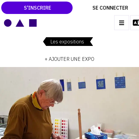
S'INSCRIRE
SE CONNECTER
LE MAGAZINE
Main
navigation
Les expositions
CATALOGUES RAISONNÉS
+ AJOUTER UNE EXPO
LES EXPOSITIONS
LES VERNISSAGES
ARCHIVES DES EXPOSITIONS
ACTUALITÉS DU MONDE DE L'ART
LIBRAIRIE : LIVRES & CATALOGUES
LEXIQUE ARTISTIQUE