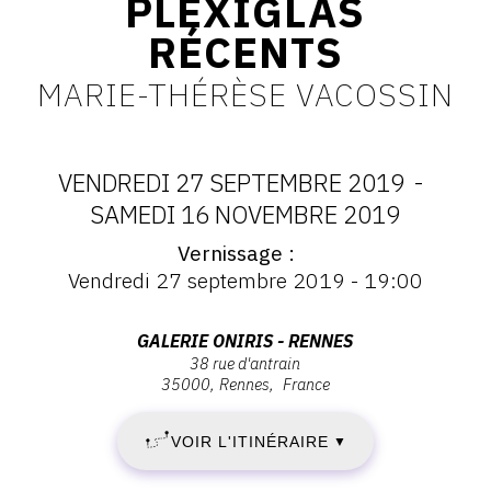
PLEXIGLAS
CONTACT
RÉCENTS
CGU
MARIE-THÉRÈSE VACOSSIN
CGV
VENDREDI 27 SEPTEMBRE 2019
-
SUIVEZ-NOUS
DATES
SAMEDI 16 NOVEMBRE 2019
Vernissage
:
Vernissage
INSTAGRAM
Vendredi 27 septembre 2019 - 19:00
:
VENDREDI
FACEBOOK
Vernissage
Vendredi
Adresse
GALERIE ONIRIS - RENNES
TWITTER
27
27
38 rue d'antrain
:
septembre
35000
Rennes
France
PINTEREST
Galerie
SEPTEMBRE
2019
Oniris
-
VOIR L'ITINÉRAIRE
2019
▼
-
19:00
Rennes,