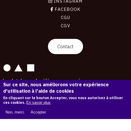
INSTAGRAM
FACEBOOK
CGU
CGV
contact
Contact
La plateforme de référence pour créer,
Sur ce site, nous améliorons votre expérience
conserver et promouvoir l'Histoire de l'Art.
d'utilisation à l'aide de cookies
Des catalogues raisonnés aux archives
d'expositions.
En cliquant sur le bouton Accepter, vous nous autorisez à utiliser
ces cookies.
En savoir plus
43 178 œuvres d'art — 7 586 expositions
Non, merci.
Accepter
Copyright © OAM 2026. Tous droits réservés.