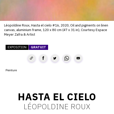
SERVICES
CRÉER SON CATALOGUE RAISONNÉ
Léopoldine Roux, Hasta el cielo #16, 2020, Oil and pigments on linen
ABONNEMENTS DÉDIÉS AUX GALERISTES
canvas, aluminium frame, 120 x 80 cm (47 x 31 in), Courtesy Espace
Meyer Zafra & Artist
CRÉER SON SITE ARTISTE
EXPOSITION
GRATUIT
CRÉER SON CATALOGUE D'EXPO
PUBLIER SES EXPOSITIONS
DEVENIR CONTRIBUTEUR
Peinture
À PROPOS
HASTA EL CIELO
L'ÉQUIPE OAM
LÉOPOLDINE ROUX
À PROPOS D'OAM