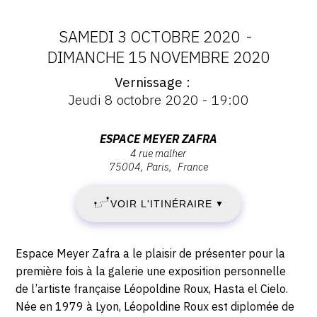
CONTACT
SAMEDI 3 OCTOBRE 2020
-
CGU
DATES
DIMANCHE 15 NOVEMBRE 2020
CGV
Vernissage
:
Vernissage
Jeudi 8 octobre 2020 - 19:00
:
SAMEDI
Vernissage
SUIVEZ-NOUS
Jeudi
Adresse
ESPACE MEYER ZAFRA
3
8
4 rue malher
:
octobre
75004
Paris
France
INSTAGRAM
Espace
OCTOBRE
2020
Meyer
FACEBOOK
-
VOIR L'ITINÉRAIRE
2020
▼
Zafra,
19:00
TWITTER
4
-
rue
Description,
PINTEREST
Espace Meyer Zafra a le plaisir de présenter pour la
Malher,
DIMANCHE
horaires...
première fois à la galerie une exposition personnelle
75004
de l’artiste française Léopoldine Roux, Hasta el Cielo.
15
Paris
Née en 1979 à Lyon, Léopoldine Roux est diplomée de