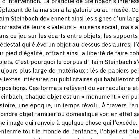
t d’intervention. La pratique de Steinbach s’intéres
éplaçant de la maison à la galerie ou au musée. C
aim Steinbach deviennent ainsi les signes d’un lang
ontraste de leurs « valeurs », au sens social, mais
ans ce jeu sur les écarts entre objets, les supports
iédestal qui élève un objet au-dessus des autres, l’
ur pied d’égalité, offrant ainsi la liberté de faire c
bjets. C’est pourquoi le corpus d’Haim Steinbach s’
oujours plus large de matériaux : lés de papiers pe
e textes littéraires ou publicitaires qui habilleront
xpositions. Ces formats relèvent du vernaculaire et
teinbach, chaque objet est un « monument » en pu
istoire, une époque, un temps révolu. À travers l’an
oindre objet familier ou domestique voit en effet s
ne image qui renvoie à quelque chose qui l’excède
enferme tout le monde de l’enfance, l’objet est plu