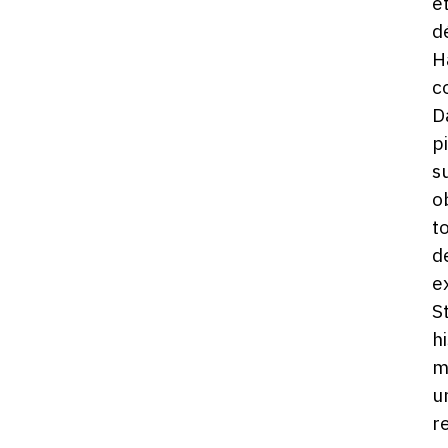
e
d
H
c
D
p
s
o
t
d
e
S
h
m
u
r