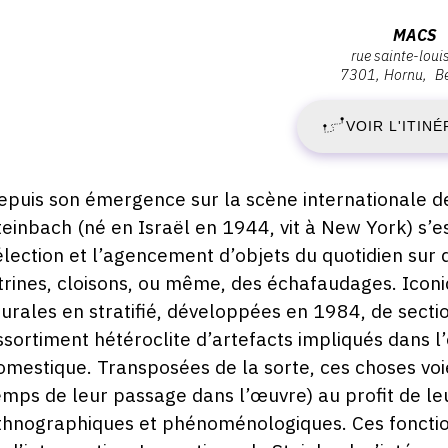
ernissage
D
Adresse
MACS
amedi
rue sainte-loui
:
7
7301
Hornu
Be
1
MACS,
ai
025
Rue
VOIR L'ITINÉ
M
Sainte-
8:00
Louise
2
82,
escription,
epuis son émergence sur la scène internationale d
7301
raires...
teinbach (né en Israël en 1944, vit à New York) s’est
-
Hornu
élection et l’agencement d’objets du quotidien sur d
D
itrines, cloisons, ou même, des échafaudages. Icon
urales en stratifié, développées en 1984, de sectio
2
ssortiment hétéroclite d’artefacts impliqués dans l
omestique. Transposées de la sorte, ces choses voi
N
emps de leur passage dans l’œuvre) au profit de leu
2
thnographiques et phénoménologiques. Ces fonctio