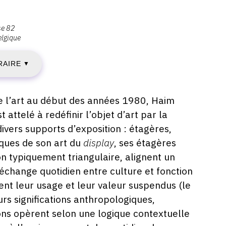
IMANCHE
se 82
lgique
8
RAIRE
AI
▼
025
e l’art au début des années 1980, Haim
 attelé à redéfinir l’objet d’art par la
ivers supports d’exposition : étagères,
IMANCHE
iques de son art du
display
, ses étagères
n typiquement triangulaire, alignent un
’échange quotidien entre culture et fonction
ent leur usage et leur valeur suspendus (le
OVEMBRE
rs significations anthropologiques,
025
ns opèrent selon une logique contextuelle