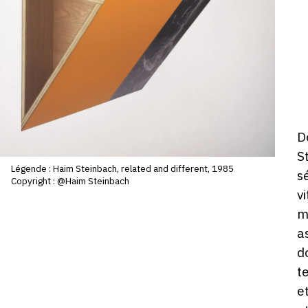
V
S
1
m
2
-
1
D
D
ho
S
Légende : Haim Steinbach, related and different, 1985
s
Copyright : @Haim Steinbach
v
m
a
d
t
e