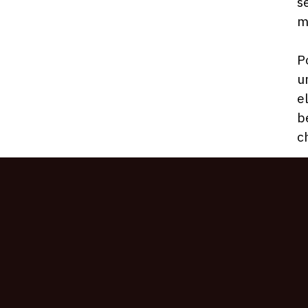
s
m
P
u
e
b
c