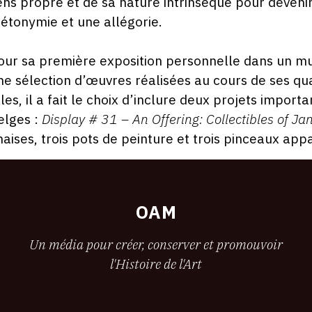
ens propre et de sa nature intrinsèque pour devenir 
étonymie et une allégorie.
our sa première exposition personnelle dans un m
ne sélection d’œuvres réalisées au cours de ses qu
lles, il a fait le choix d’inclure deux projets impor
elges :
Display # 31 – An Offering: Collectibles of Ja
haises, trois pots de peinture et trois pinceaux a
OAM
Un média pour créer, conserver et promouvoir
l'Histoire de l'Art