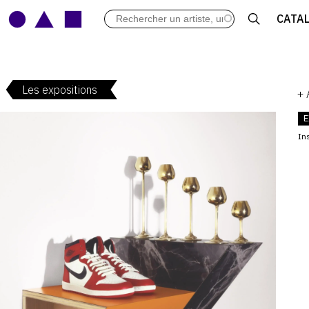
LES VERNISSAGES
CATA
ARCHIVES DES EXPOSITIONS
ACTUALITÉS DU MONDE DE L'A
LIBRAIRIE : LIVRES & CATALOGU
Les expositions
LEXIQUE ARTISTIQUE
+
E
Ins
V
: