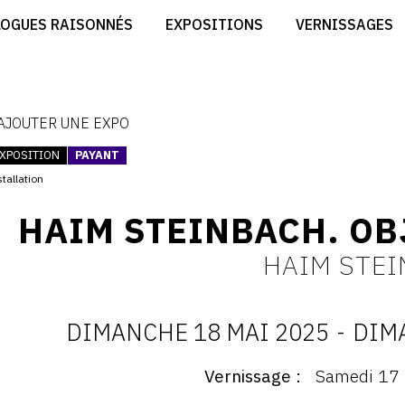
CRÉER SON SITE ARTISTE
LOGUES RAISONNÉS
EXPOSITIONS
VERNISSAGES
CRÉER SON CATALOGUE D'EXPO
RT
PUBLIER SES EXPOSITIONS
ES
DEVENIR CONTRIBUTEUR
 AJOUTER UNE EXPO
XPOSITION
PAYANT
tallation
HAIM STEINBACH. OB
HAIM STE
DIMANCHE 18 MAI 2025
-
DIM
D
Vernissage
Samedi 17 
ernissage
: