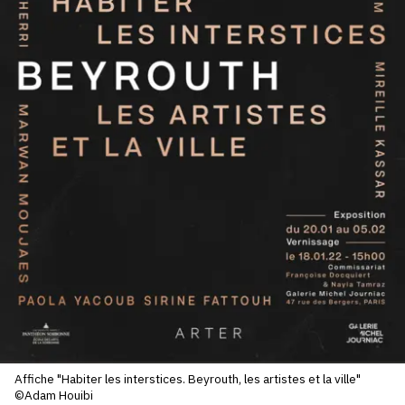
SERVICES
CRÉER SON CATALOGUE RAISONNÉ
ABONNEMENTS DÉDIÉS AUX GALERISTES
CRÉER SON SITE ARTISTE
CRÉER SON CATALOGUE D'EXPO
PUBLIER SES EXPOSITIONS
DEVENIR CONTRIBUTEUR
À PROPOS
L'ÉQUIPE OAM
Affiche "Habiter les interstices. Beyrouth, les artistes et la ville"
À PROPOS D'OAM
©Adam Houibi