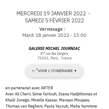
MERCREDI 19 JANVIER 2022
-
DATES
SAMEDI 5 FÉVRIER 2022
Vernissage
:
Vernissage
Mardi 18 janvier 2022 - 15:00
:
MERCREDI
Vernissage
Mardi
Adresse
GALERIE MICHEL JOURNIAC
19
18
47 rue des bergers
:
janvier
75015
Paris
France
Galerie
JANVIER
2022
Michel
-
VOIR L'ITINÉRAIRE
2022
▼
Journiac,
15:00
47
-
rue
Description,
en partenariat avec ARTER
des
SAMEDI
horaires...
Avec Ali Cherri, Sirine Fattouh, Joana Hadjithomas et
Bergers,
Khalil Joreige, Mireille Kassar, Marwan Moujaes,
5
75015
Thomas van Reghem, Paola Yacoub, Maha Yammine