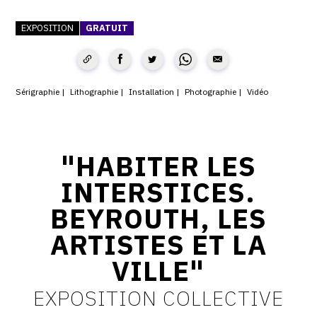
CONTACT
EXPOSITION
GRATUIT
CGU
CGV
Sérigraphie
Lithographie
Installation
Photographie
Vidéo
SUIVEZ-NOUS
"HABITER LES
INSTAGRAM
INTERSTICES.
FACEBOOK
BEYROUTH, LES
TWITTER
ARTISTES ET LA
PINTEREST
VILLE"
EXPOSITION COLLECTIVE