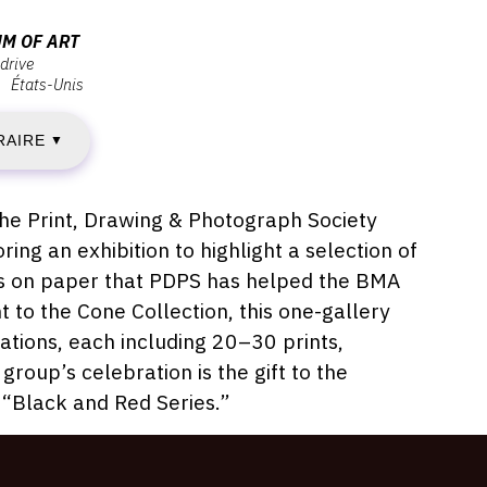
ATES
M OF ART
drive
États-Unis
ERCREDI
RAIRE
9
▼
OÛT
 the Print, Drawing & Photograph Society
ing an exhibition to highlight a selection of
018
s on paper that PDPS has helped the BMA
t to the Cone Collection, this one-gallery
tations, each including 20–30 prints,
IMANCHE
group’s celebration is the gift to the
 “Black and Red Series.”
CTOBRE