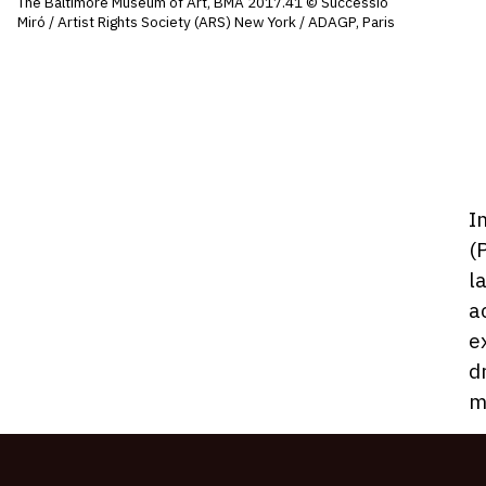
The Baltimore Museum of Art, BMA 2017.41 © Successió
Miró / Artist Rights Society (ARS) New York / ADAGP, Paris
D
I
ho
(
l
a
e
d
m