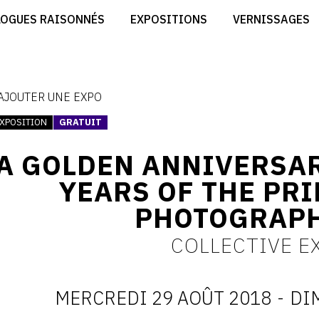
CRÉER SON SITE ARTISTE
LOGUES RAISONNÉS
EXPOSITIONS
VERNISSAGES
CRÉER SON CATALOGUE D'EXPO
RT
PUBLIER SES EXPOSITIONS
ES
DEVENIR CONTRIBUTEUR
 AJOUTER UNE EXPO
XPOSITION
GRATUIT
A GOLDEN ANNIVERSAR
YEARS OF THE PR
PHOTOGRAPH
COLLECTIVE E
MERCREDI 29 AOÛT 2018
-
DI