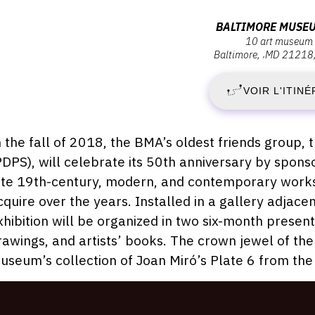
D
:
Adresse
BALTIMORE MUSEU
10 art museum 
:
Baltimore
,
MD
21218
M
Baltimore
Museum
VOIR L'ITINÉ
2
of
Art,
A
10
escription,
n the fall of 2018, the BMA’s oldest friends group,
Art
raires...
PDPS), will celebrate its 50th anniversary by sponsor
2
Museum
ate 19th-century, modern, and contemporary work
Drive,
-
cquire over the years. Installed in a gallery adjacen
21218
xhibition will be organized in two six-month presen
Baltimore
D
rawings, and artists’ books. The crown jewel of the 
useum’s collection of Joan Miró’s Plate 6 from the
6
O