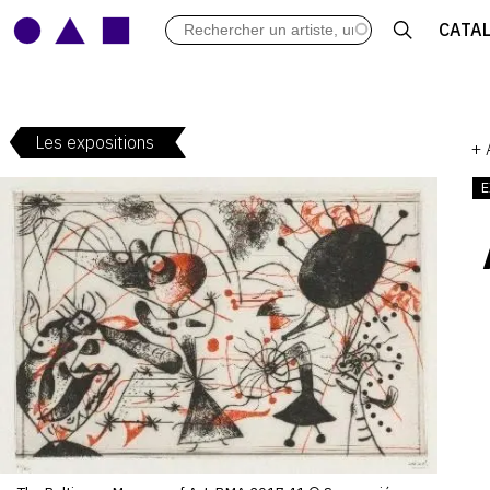
LES VERNISSAGES
CATA
ARCHIVES DES EXPOSITIONS
ACTUALITÉS DU MONDE DE L'A
LIBRAIRIE : LIVRES & CATALOGU
Les expositions
LEXIQUE ARTISTIQUE
+
E