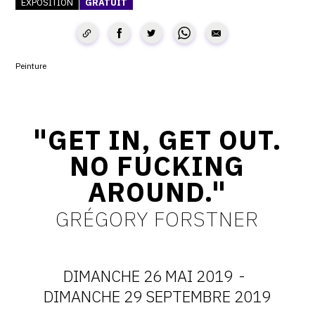
EXPOSITION
GRATUIT
CONTACT
CGU
Peinture
CGV
SUIVEZ-NOUS
"GET IN, GET OUT.
NO FUCKING
INSTAGRAM
AROUND."
FACEBOOK
GRÉGORY FORSTNER
TWITTER
PINTEREST
DIMANCHE 26 MAI 2019
-
DATES
DIMANCHE 29 SEPTEMBRE 2019