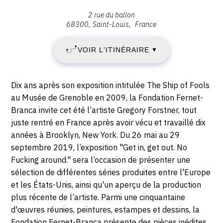
:
Adresse
2 rue du ballon
68300
Saint-Louis
France
DIMANCHE
:
,
26
VOIR L'ITINÉRAIRE
▼
2
Rue
MAI
du
Description,
Dix ans après son exposition intitulée The Ship of Fools
Ballon,
2019
horaires...
au Musée de Grenoble en 2009, la Fondation Fernet-
68300
Branca invite cet été l’artiste Gregory Forstner, tout
-
Saint-
juste rentré en France après avoir vécu et travaillé dix
Louis
DIMANCHE
années à Brooklyn, New York. Du 26 mai au 29
septembre 2019, l’exposition "Get in, get out. No
29
Fucking around." sera l’occasion de présenter une
sélection de différentes séries produites entre l'Europe
SEPTEMBRE
et les États-Unis, ainsi qu'un aperçu de la production
plus récente de l’artiste. Parmi une cinquantaine
2019
d'œuvres réunies, peintures, estampes et dessins, la
Fondation Fernet-Branca présente des pièces inédites