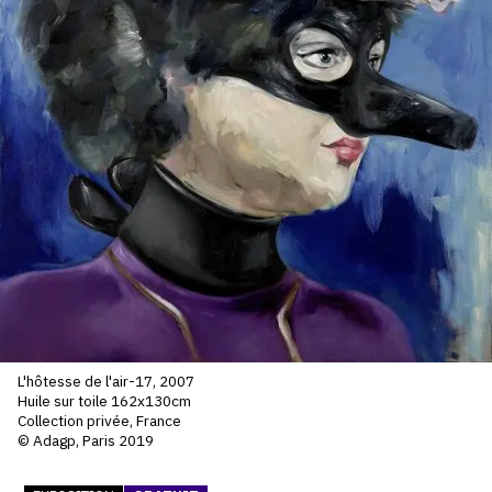
SERVICES
CRÉER SON CATALOGUE RAISONNÉ
ABONNEMENTS DÉDIÉS AUX GALERISTES
CRÉER SON SITE ARTISTE
CRÉER SON CATALOGUE D'EXPO
PUBLIER SES EXPOSITIONS
DEVENIR CONTRIBUTEUR
À PROPOS
L'hôtesse de l'air-17, 2007
Huile sur toile 162x130cm
Collection privée, France
L'ÉQUIPE OAM
© Adagp, Paris 2019
À PROPOS D'OAM