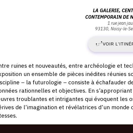
ernissage
S
Adresse
LA GALERIE, CENT
endredi
CONTEMPORAIN DE N
:
1
1 rue jean jau
1
La
eptembre
93130
Noisy-le-Se
020
Galerie,
S
centre
VOIR L'ITINÉ
9:00
d'art
2
contemporain
de
escription,
ntre ruines et nouveautés, entre archéologie et tec
-
Noisy-
raires...
xposition un ensemble de pièces inédites réunies sou
le-
S
iscipline – la futurologie – consiste à échafauder d
Sec,
onnées rationnelles et objectives. En s’appropriant
1
1
uvres troublantes et intrigantes qui évoquent les o
rue
érives de l’imagination et révélatrices d’un mond
Jean
D
Jaurès,
itesses.
93130
2
Noisy-