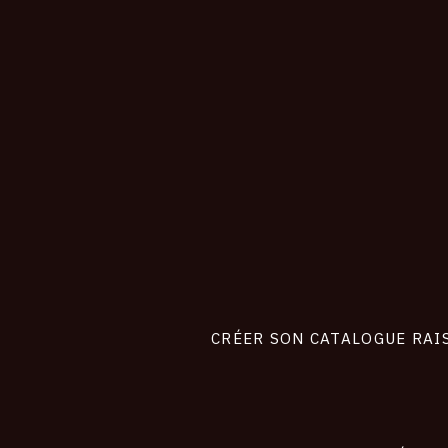
CONNEXION
Footer
liens
site
CRÉER SON CATALOGUE RAI