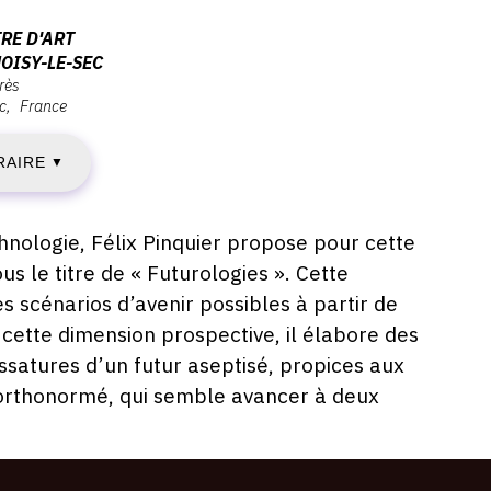
AMEDI
RE D'ART
OISY-LE-SEC
rès
2
c
France
EPTEMBRE
RAIRE
▼
020
hnologie, Félix Pinquier propose pour cette
s le titre de « Futurologies ». Cette
AMEDI
es scénarios d’avenir possibles à partir de
 cette dimension prospective, il élabore des
2
ssatures d’un futur aseptisé, propices aux
e orthonormé, qui semble avancer à deux
ÉCEMBRE
020