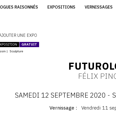
CRÉER SON SITE ARTISTE
LOGUES RAISONNÉS
EXPOSITIONS
VERNISSAGES
CRÉER SON CATALOGUE D'EXPO
RT
PUBLIER SES EXPOSITIONS
ES
DEVENIR CONTRIBUTEUR
 AJOUTER UNE EXPO
XPOSITION
GRATUIT
ssin
Sculpture
FUTUROL
FÉLIX PIN
SAMEDI 12 SEPTEMBRE 2020
-
S
D
Vernissage
Vendredi 11 se
ernissage
: