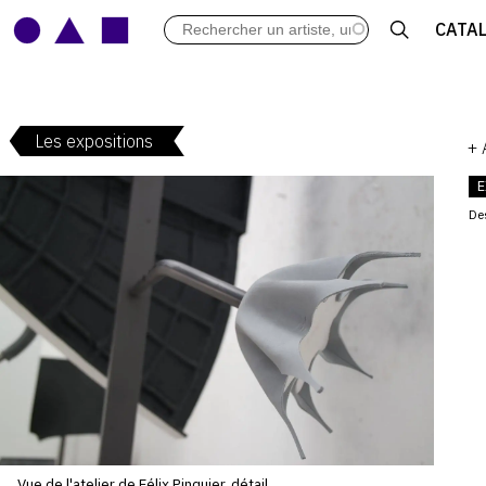
LES VERNISSAGES
CATA
ARCHIVES DES EXPOSITIONS
ACTUALITÉS DU MONDE DE L'A
LIBRAIRIE : LIVRES & CATALOGU
Les expositions
LEXIQUE ARTISTIQUE
+
E
De
V
:
Vue de l'atelier de Félix Pinquier, détail