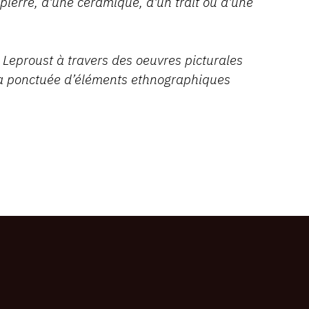
 pierre, d'une céramique, d'un trait ou d'une
y Leproust à travers des oeuvres picturales
era ponctuée d’éléments ethnographiques