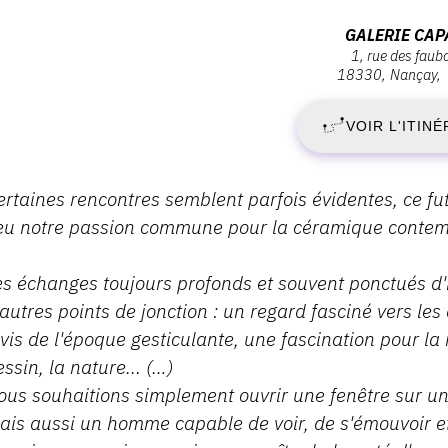
ernissage
S
Adresse
GALERIE CAP
amedi
1, rue des faub
:
8
18330
Nançay
1
Galerie
ars
023
Capazza,
VOIR L'ITINÉ
M
1,
5:00
rue
2
des
escription,
ertaines rencontres semblent parfois évidentes, ce fut
faubourgs,
raires...
ieu notre passion commune pour la céramique contem
-
18330
Nançay
D
es échanges toujours profonds et souvent ponctués d'
'autres points de jonction : un regard fasciné vers les
2
vis de l'époque gesticulante, une fascination pour la ma
ssin, la nature... (…)
J
ous souhaitions simplement ouvrir une fenêtre sur une
2
ais aussi un homme capable de voir, de s'émouvoir et 