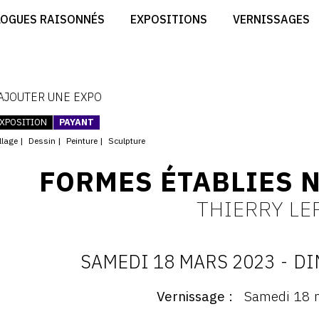
CRÉER SON SITE ARTISTE
LOGUES RAISONNÉS
EXPOSITIONS
VERNISSAGES
CRÉER SON CATALOGUE D'EXPO
RT
PUBLIER SES EXPOSITIONS
ES
DEVENIR CONTRIBUTEUR
 AJOUTER UNE EXPO
XPOSITION
PAYANT
llage
Dessin
Peinture
Sculpture
FORMES ÉTABLIES 
THIERRY L
SAMEDI 18 MARS 2023
-
DI
D
Vernissage
Samedi 18 
ernissage
: