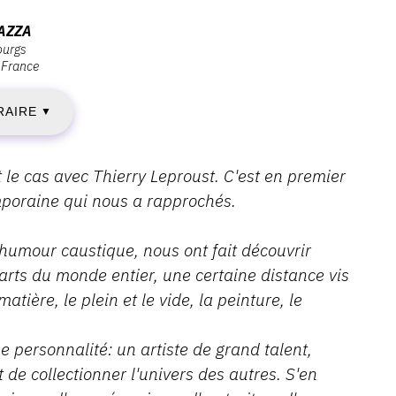
AMEDI
AZZA
ourgs
France
8
RAIRE
ARS
▼
023
 le cas avec Thierry Leproust. C'est en premier
poraine qui nous a rapprochés.
IMANCHE
humour caustique, nous ont fait découvrir
 arts du monde entier, une certaine distance vis
5
tière, le plein et le vide, la peinture, le
UIN
 personnalité: un artiste de grand talent,
023
de collectionner l'univers des autres. S'en