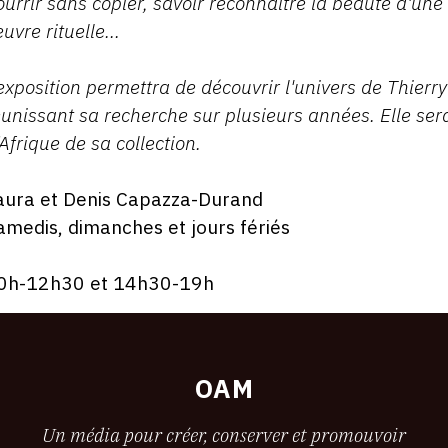
ourrir sans copier, savoir reconnaître la beauté d'une
uvre rituelle...
'exposition permettra de découvrir l'univers de Thierr
éunissant sa recherche sur plusieurs années. Elle s
’Afrique de sa collection.
aura et Denis Capazza-Durand
amedis, dimanches et jours fériés
0h-12h30 et 14h30-19h
OAM
Un média pour créer, conserver et promouvoir