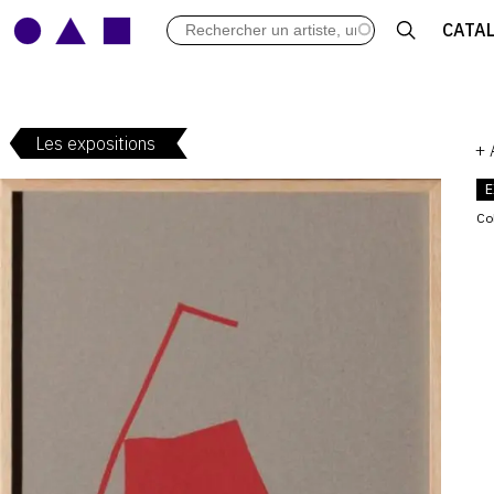
LES VERNISSAGES
CATA
ARCHIVES DES EXPOSITIONS
ACTUALITÉS DU MONDE DE L'A
LIBRAIRIE : LIVRES & CATALOGU
Les expositions
LEXIQUE ARTISTIQUE
+
E
Co
V
: