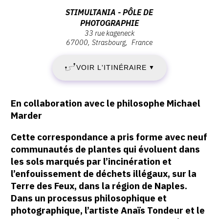
MAI
2025
Adresse
STIMULTANIA - PÔLE DE
-
PHOTOGRAPHIE
:
2025
18:00
33 rue kageneck
STIMULTANIA
67000
Strasbourg
France
-
-
pôle
SAMEDI
VOIR L'ITINÉRAIRE
▼
de
photographie,
20
33
Description,
En collaboration avec le philosophe Michael
rue
SEPTEMBRE
horaires...
Marder
Kageneck,
2025
67000
Cette correspondance a pris forme avec neuf
Strasbourg
communautés de plantes qui évoluent dans
les sols marqués par l’incinération et
l’enfouissement de déchets illégaux, sur la
Terre des Feux, dans la région de Naples.
Dans un processus philosophique et
photographique, l’artiste Anaïs Tondeur et le