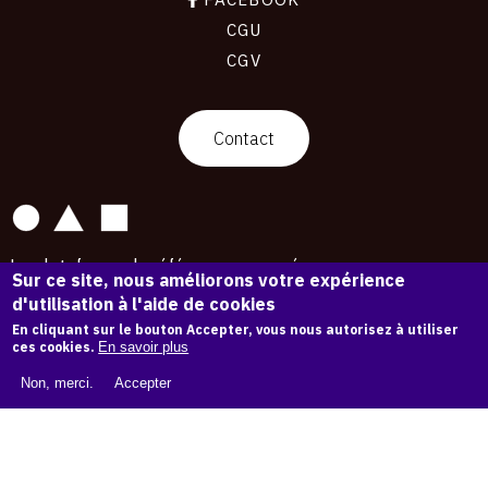
CGU
CGV
contact
Contact
La plateforme de référence pour créer,
Sur ce site, nous améliorons votre expérience
conserver et promouvoir l'Histoire de l'Art.
d'utilisation à l'aide de cookies
Des catalogues raisonnés aux archives
d'expositions.
En cliquant sur le bouton Accepter, vous nous autorisez à utiliser
ces cookies.
En savoir plus
43 178 œuvres d'art — 7 586 expositions
Non, merci.
Accepter
Copyright © OAM 2026. Tous droits réservés.