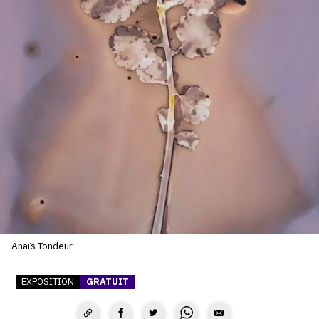
SERVICES
CRÉER SON CATALOGUE RAISONNÉ
ABONNEMENTS DÉDIÉS AUX GALERISTES
CRÉER SON SITE ARTISTE
CRÉER SON CATALOGUE D'EXPO
PUBLIER SES EXPOSITIONS
DEVENIR CONTRIBUTEUR
À PROPOS
Anaïs Tondeur
EXPOSITION
GRATUIT
L'ÉQUIPE OAM
À PROPOS D'OAM