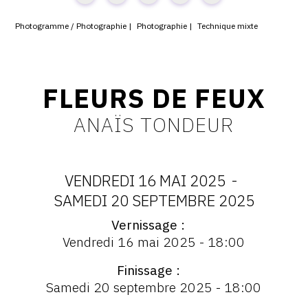
CONTACT
Photogramme / Photographie
Photographie
Technique mixte
CGU
CGV
FLEURS DE FEUX
ANAÏS TONDEUR
SUIVEZ-NOUS
INSTAGRAM
VENDREDI 16 MAI 2025
-
FACEBOOK
DATES
SAMEDI 20 SEPTEMBRE 2025
TWITTER
Vernissage
:
Vernissage
Vendredi 16 mai 2025 - 18:00
:
PINTEREST
VENDREDI
Vernissage
Finissage
Vendredi
16
Samedi 20 septembre 2025 - 18:00
16
mai