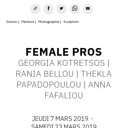
CONTACT
CGU
Dessin
Peinture
Photographie
Sculpture
CGV
FEMALE PROS
SUIVEZ-NOUS
GEORGIA KOTRETSOS |
INSTAGRAM
RANIA BELLOU | THEKLA
FACEBOOK
PAPADOPOULOU | ANNA
TWITTER
FAFALIOU
PINTEREST
JEUDI 7 MARS 2019
-
SAMEDI 23 MARS 2019