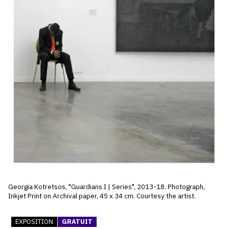
SERVICES
CRÉER SON CATALOGUE RAISONNÉ
ABONNEMENTS DÉDIÉS AUX GALERISTES
CRÉER SON SITE ARTISTE
CRÉER SON CATALOGUE D'EXPO
PUBLIER SES EXPOSITIONS
DEVENIR CONTRIBUTEUR
À PROPOS
Georgia Kotretsos, "Guardians I | Series", 2013-18. Photograph,
Inkjet Print on Archival paper, 45 x 34 cm. Courtesy the artist.
L'ÉQUIPE OAM
EXPOSITION
GRATUIT
À PROPOS D'OAM