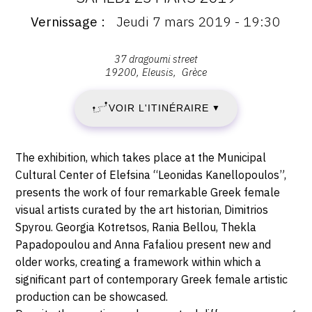
DATES
Vernissage
Jeudi 7 mars 2019 - 19:30
:
Vernissage
:
JEUDI
Vernissage
Adresse
37 dragoumi street
Jeudi
19200
Eleusis
Grèce
:
7
7
,
mars
VOIR L'ITINÉRAIRE
▼
37
MARS
2019
Dragoumi
-
2019
Street,
19:30
Description,
The exhibition, which takes place at the Municipal
19200
horaires...
-
Cultural Center of Elefsina “Leonidas Kanellopoulos”,
Eleusis
presents the work of four remarkable Greek female
SAMEDI
visual artists curated by the art historian, Dimitrios
Spyrou. Georgia Kotretsos, Rania Bellou, Thekla
23
Papadopoulou and Anna Fafaliou present new and
older works, creating a framework within which a
MARS
significant part of contemporary Greek female artistic
2019
production can be showcased.