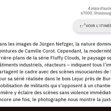
ernissage
S
Adresse
4 place d'auste
endredi
67000
Strasbourg
:
1
1
,
anvier
VOIR L'ITINÉ
019
4
J
place
8:00
d'Austerlitz,
escription,
ans les images de Jürgen Nefzger, la nature domine
2
67000
raires...
eintures de Camille Corot. Cependant, la modernit
Strasbourg
-
rrière-plans de la série Fluffy Clouds, le paysage 
âtiments industriels, réacteurs – indiquent tous l’i
D
artagent le cadre avec des scènes insouciantes de l
our sa sérié réalisée dans le bois Lejuc près de Bure
2
obilisation de militants qui s’opposent à un chanti
F
umière y éclaire des scènes sans violence immédiate
ncore une fois, le photographe nous montre la juxta
2