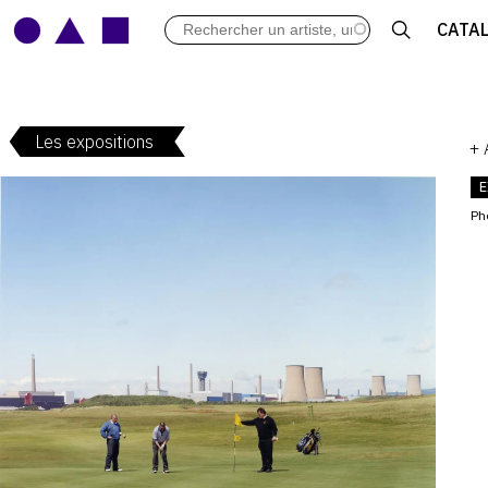
LES VERNISSAGES
CATA
ARCHIVES DES EXPOSITIONS
ACTUALITÉS DU MONDE DE L'A
LIBRAIRIE : LIVRES & CATALOGU
Les expositions
LEXIQUE ARTISTIQUE
+
E
Ph
V
: