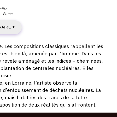
AMEDI
rlitz
France
2
RAIRE
▼
ANVIER
. Les compositions classiques rappellent les
019
é est bien là, amenée par l’homme. Dans les
se révèle aménagé et les indices – cheminées,
mplantation de centrales nucléaires. Elles
IMANCHE
oisirs.
, en Lorraine, l'artiste observe la
4
er d’enfouissement de déchets nucléaires. La
ÉVRIER
, mais habitées des traces de la lutte.
position de deux réalités qui s’affrontent.
019