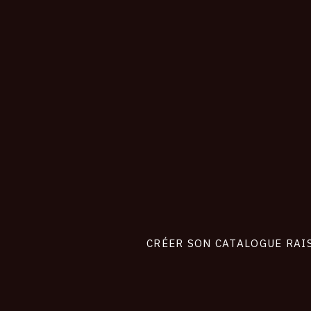
CONNEXION
Footer
liens
site
CRÉER SON CATALOGUE RAI