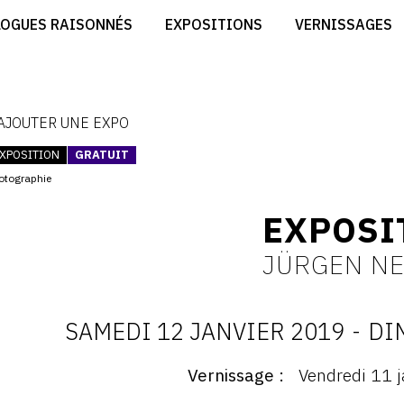
CRÉER SON SITE ARTISTE
LOGUES RAISONNÉS
EXPOSITIONS
VERNISSAGES
CRÉER SON CATALOGUE D'EXPO
RT
PUBLIER SES EXPOSITIONS
ES
DEVENIR CONTRIBUTEUR
 AJOUTER UNE EXPO
XPOSITION
GRATUIT
otographie
EXPOSI
JÜRGEN N
SAMEDI 12 JANVIER 2019
-
DI
D
Vernissage
Vendredi 11 
ernissage
: