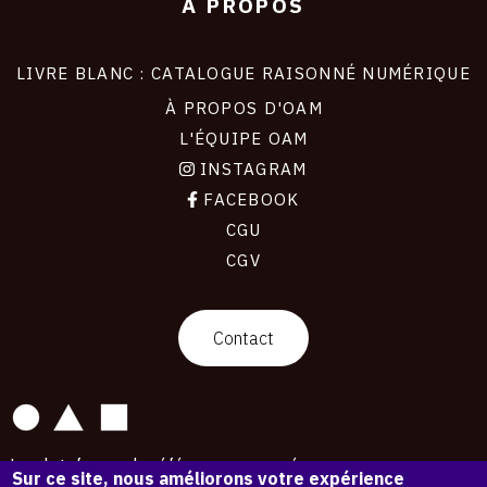
À PROPOS
LIVRE BLANC : CATALOGUE RAISONNÉ NUMÉRIQUE
À PROPOS D'OAM
L'ÉQUIPE OAM
INSTAGRAM
FACEBOOK
CGU
CGV
contact
Contact
La plateforme de référence pour créer,
Sur ce site, nous améliorons votre expérience
conserver et promouvoir l'Histoire de l'Art.