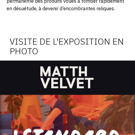
permanente des produits voués à tomber rapidement
en désuétude, à devenir d’encombrantes reliques.
Photosgraphies
de
l'exposition
VISITE DE L'EXPOSITION EN
PHOTO