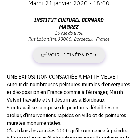
Mardi 21 janvier 2020 - 18:00
:
CONTACT
VENDREDI
Vernissage
Mardi
Adresse
INSTITUT CULTUREL BERNARD
CGU
24
21
MAGREZ
:
janvier
CGV
16 rue de tivoli
Institut
JANVIER
2020
Rue Labottière
33000
Bordeaux
France
Culturel
-
2020
Bernard
18:00
SUIVEZ-NOUS
VOIR L'ITINÉRAIRE
▼
Magrez,
-
16
INSTAGRAM
Rue
DIMANCHE
Description,
UNE EXPOSITION CONSACRÉE À MATTH VELVET
de
horaires...
Auteur de nombreuses peintures murales d’envergures
FACEBOOK
22
Tivoli,
et d’exposition en France comme à l’étranger, Matth
33000
TWITTER
Velvet travaille et vit désormais à Bordeaux.
MARS
Bordeaux
Son travail se compose de peintures détaillées en
PINTEREST
2020
atelier, d’interventions rapides en ville et de peintures
murales monumentales.
C’est dans les années 2000 qu’il commence à peindre