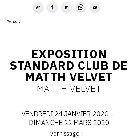
SERVICES
CRÉER SON CATALOGUE RAISONNÉ
Peinture
ABONNEMENTS DÉDIÉS AUX GALERISTES
CRÉER SON SITE ARTISTE
EXPOSITION
CRÉER SON CATALOGUE D'EXPO
STANDARD CLUB DE
PUBLIER SES EXPOSITIONS
MATTH VELVET
DEVENIR CONTRIBUTEUR
MATTH VELVET
À PROPOS
VENDREDI 24 JANVIER 2020
-
DATES
DIMANCHE 22 MARS 2020
L'ÉQUIPE OAM
Vernissage
:
Vernissage
À PROPOS D'OAM