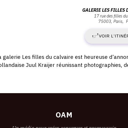
ernissage
M
Adresse
GALERIE LES FILLES 
ardi
17 rue des filles du
:
2
75003
Paris
1
galerie
ars
019
Les
VOIR L'ITINÉ
M
filles
8:00
du
2
calvaire,
escription,
a galerie Les filles du calvaire est heureuse d’annon
17
raires...
ollandaise Juul Kraijer réunissant photographies, d
-
Rue
des
S
Filles
du
6
Calvaire,
75003
A
Paris
OAM
2
Un média pour créer, conserver et promouvoir