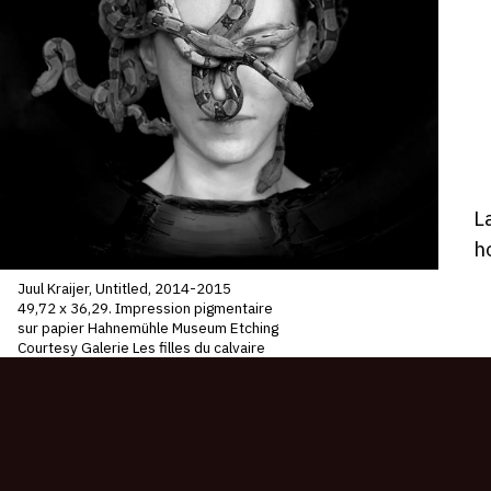
V
M
1
m
2
-
1
D
L
ho
h
Juul Kraijer, Untitled, 2014-2015
49,72 x 36,29. Impression pigmentaire
sur papier Hahnemühle Museum Etching
Courtesy Galerie Les filles du calvaire