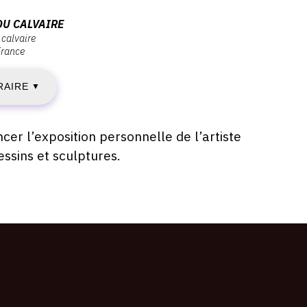
ERCREDI
DU CALVAIRE
 calvaire
France
3
RAIRE
ARS
▼
019
cer l’exposition personnelle de l’artiste
essins et sculptures.
AMEDI
VRIL
019