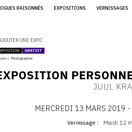
CRÉER SON SITE ARTISTE
LOGUES RAISONNÉS
EXPOSITIONS
VERNISSAGES
CRÉER SON CATALOGUE D'EXPO
RT
PUBLIER SES EXPOSITIONS
ES
DEVENIR CONTRIBUTEUR
 AJOUTER UNE EXPO
XPOSITION
GRATUIT
ssin
Photographie
EXPOSITION PERSONNE
JUUL KRA
MERCREDI 13 MARS 2019
-
D
Vernissage
Mardi 12 m
ernissage
: