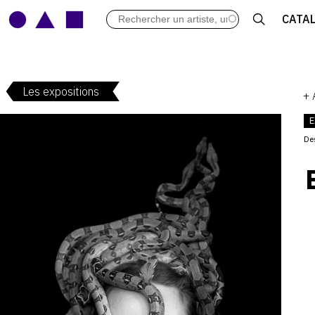
LES VERNISSAGES
CATA
ARCHIVES DES EXPOSITIONS
ACTUALITÉS DU MONDE DE L'A
LIBRAIRIE : LIVRES & CATALOGU
Les expositions
LEXIQUE ARTISTIQUE
+
E
De
V
: