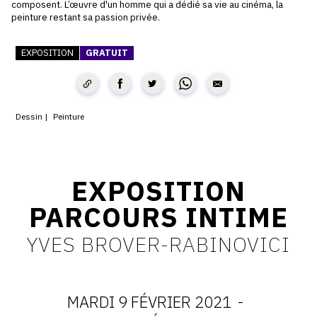
composent. L’œuvre d'un homme qui a dédié sa vie au cinéma, la
peinture restant sa passion privée.
CONTACT
CGU
EXPOSITION
GRATUIT
CGV
Dessin
Peinture
SUIVEZ-NOUS
INSTAGRAM
EXPOSITION
FACEBOOK
PARCOURS INTIME
TWITTER
YVES BROVER-RABINOVICI
PINTEREST
MARDI 9 FÉVRIER 2021
-