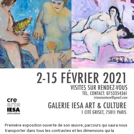
SERVICES
CRÉER SON CATALOGUE RAISONNÉ
ABONNEMENTS DÉDIÉS AUX GALERISTES
CRÉER SON SITE ARTISTE
CRÉER SON CATALOGUE D'EXPO
PUBLIER SES EXPOSITIONS
DEVENIR CONTRIBUTEUR
À PROPOS
L'ÉQUIPE OAM
Première exposition ouverte de son œuvre, parcours qui saura nous
transporter dans tous les contrastes et les dimensions qui la
À PROPOS D'OAM