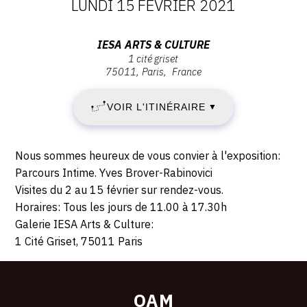
DATES
LUNDI 15 FÉVRIER 2021
:
Adresse
IESA ARTS & CULTURE
1 cité griset
MARDI
:
75011
Paris
France
IESA
9
Arts
VOIR L'ITINÉRAIRE
▼
&
FÉVRIER
Culture,
1
2021
Description,
Nous sommes heureux de vous convier à l'exposition:
cité
horaires...
Parcours Intime. Yves Brover-Rabinovici
-
Griset,
Visites du 2 au 15 février sur rendez-vous.
75011
Horaires: Tous les jours de 11.00 à 17.30h
LUNDI
Paris
Galerie IESA Arts & Culture:
15
1 Cité Griset, 75011 Paris
FÉVRIER
2021
OAM