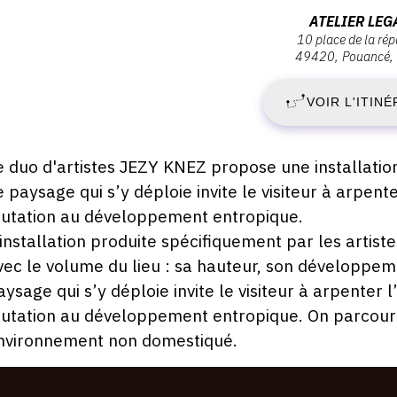
:
Adresse
ATELIER LEG
10 place de la ré
:
49420
Pouancé
J
Atelier
Legault,
VOIR L'ITINÉ
2
10
place
O
de
escription,
e duo d'artistes JEZY KNEZ propose une installatio
la
raires...
e paysage qui s’y déploie invite le visiteur à arpen
2
République,
utation au développement entropique.
49420
-
’installation produite spécifiquement par les artist
Pouancé
vec le volume du lieu : sa hauteur, son développem
D
aysage qui s’y déploie invite le visiteur à arpenter
utation au développement entropique. On parcourt 
2
nvironnement non domestiqué.
D