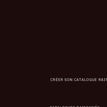
CONNEXION
Footer
liens
site
CRÉER SON CATALOGUE RAI