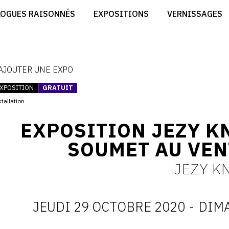
CRÉER SON SITE ARTISTE
LOGUES RAISONNÉS
EXPOSITIONS
VERNISSAGES
CRÉER SON CATALOGUE D'EXPO
RT
PUBLIER SES EXPOSITIONS
ES
DEVENIR CONTRIBUTEUR
 AJOUTER UNE EXPO
XPOSITION
GRATUIT
tallation
EXPOSITION JEZY KN
SOUMET AU VEN
JEZY K
JEUDI 29 OCTOBRE 2020
-
DIMA
D